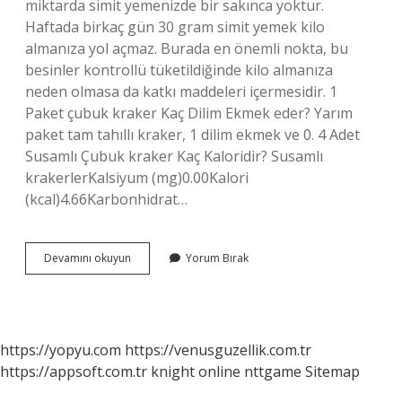
miktarda simit yemenizde bir sakınca yoktur.
Haftada birkaç gün 30 gram simit yemek kilo
almanıza yol açmaz. Burada en önemli nokta, bu
besinler kontrollü tüketildiğinde kilo almanıza
neden olmasa da katkı maddeleri içermesidir. 1
Paket çubuk kraker Kaç Dilim Ekmek eder? Yarım
paket tam tahıllı kraker, 1 dilim ekmek ve 0. 4 Adet
Susamlı Çubuk kraker Kaç Kaloridir? Susamlı
krakerlerKalsiyum (mg)0.00Kalori
(kcal)4.66Karbonhidrat…
4
Devamını okuyun
Yorum Bırak
Adet
Çubuk
Kraker
Kaç
Kalori
https://yopyu.com
https://venusguzellik.com.tr
https://appsoft.com.tr
knight online
nttgame
Sitemap