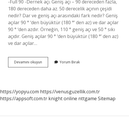
-Full 90 -Dernek açı. Geniş açı – 90 dereceden fazla,
180 dereceden daha az. 50 derecelik açının çeşidi
nedir? Dar ve geniş açı arasındaki fark nedir? Geniş
açılar 90 ° ‘den büyüktür (180 °’ den az) ve dar açılar
90 ° ‘den azdır. Örneğin, 110 ° geniş açı ve 50 ° sıkı
açıdır. Geniş açılar 90 ° ‘den büyüktür (180 °’ den az)
ve dar açılar…
100
Devamını okuyun
Yorum Bırak
Derecelik
Açının
Çeşidi
Nedir
https://yopyu.com
https://venusguzellik.com.tr
https://appsoft.com.tr
knight online
nttgame
Sitemap