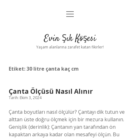
menüyü
Anasayfa
aç
Gizlilik Politikası
Evin Şık Köşesi
Yasal Uyarı
Yaşam alanlarına zarafet katan fikirler!
Hakkımızda
Etiket:
30 litre çanta kaç cm
Çanta Ölçüsü Nasıl Alınır
Tarih: Ekim 3, 2024
Çanta boyutları nasıl ölçülür? Çantayı dik tutun ve
alttan üste doğru ölçmek için bir mezura kullanın.
Genişlik (derinlik): Çantanın yan tarafından ön
kapaktan arkaya kadar olan mesafeyi ölçün. Bu