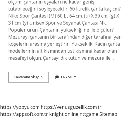
ölçüm, çantanın eşyaları ne kadar geniş
tutabileceğini söyleyecektir. 60 litrelik çanta kaç cm?
Nike Spor Çantası (M) 60 Lt 64 cm. (u) X 30 cm. (g) X
31 cm. (y) Unisex Spor ve Seyahat Çantası Nk.
Popüler ürün! Çantanın yüksekliği ne ile ölçülür?
Mezurayı çantanın bir tarafından diğer tarafına, yan
köşelerin arasına yerleştirin. Yükseklik: Kadın çanta
modellerinin alt kısmından üst kısmına kadar olan
mesafeyi ölçün. Çantayı dik tutun ve mezura ile…
Çanta
Devamını okuyun
14 Yorum
Ölçüsü
Nasıl
Alınır
https://yopyu.com
https://venusguzellik.com.tr
https://appsoft.com.tr
knight online
nttgame
Sitemap