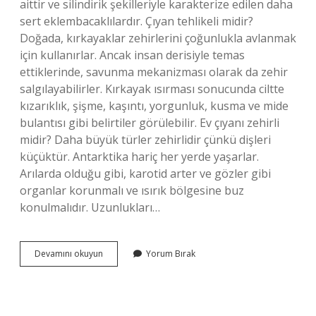
aittir ve silindirik şekilleriyle karakterize edilen daha
sert eklembacaklılardır. Çıyan tehlikeli midir?
Doğada, kırkayaklar zehirlerini çoğunlukla avlanmak
için kullanırlar. Ancak insan derisiyle temas
ettiklerinde, savunma mekanizması olarak da zehir
salgılayabilirler. Kırkayak ısırması sonucunda ciltte
kızarıklık, şişme, kaşıntı, yorgunluk, kusma ve mide
bulantısı gibi belirtiler görülebilir. Ev çıyanı zehirli
midir? Daha büyük türler zehirlidir çünkü dişleri
küçüktür. Antarktika hariç her yerde yaşarlar.
Arılarda olduğu gibi, karotid arter ve gözler gibi
organlar korunmalı ve ısırık bölgesine buz
konulmalıdır. Uzunlukları…
Kırkayak
Devamını okuyun
Yorum Bırak
Mı
Çıyan
Mı