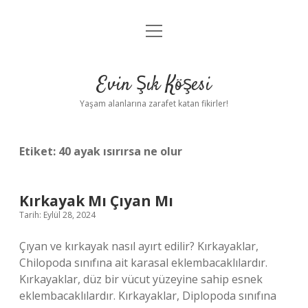
menüyü
Anasayfa
aç
Gizlilik Politikası
Evin Şık Köşesi
Yasal Uyarı
Yaşam alanlarına zarafet katan fikirler!
Hakkımızda
Etiket:
40 ayak ısırırsa ne olur
Kırkayak Mı Çıyan Mı
Tarih: Eylül 28, 2024
Çıyan ve kırkayak nasıl ayırt edilir? Kırkayaklar,
Chilopoda sınıfına ait karasal eklembacaklılardır.
Kırkayaklar, düz bir vücut yüzeyine sahip esnek
eklembacaklılardır. Kırkayaklar, Diplopoda sınıfına