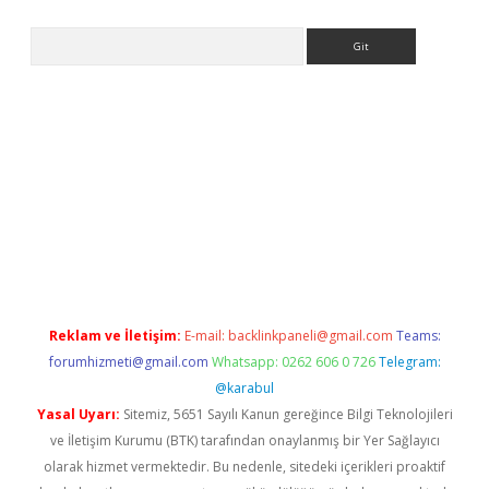
Arama
pbet giriş
Reklam ve İletişim:
E-mail:
backlinkpaneli@gmail.com
Teams:
forumhizmeti@gmail.com
Whatsapp: 0262 606 0 726
Telegram:
@karabul
Yasal Uyarı:
Sitemiz, 5651 Sayılı Kanun gereğince Bilgi Teknolojileri
ve İletişim Kurumu (BTK) tarafından onaylanmış bir Yer Sağlayıcı
olarak hizmet vermektedir. Bu nedenle, sitedeki içerikleri proaktif