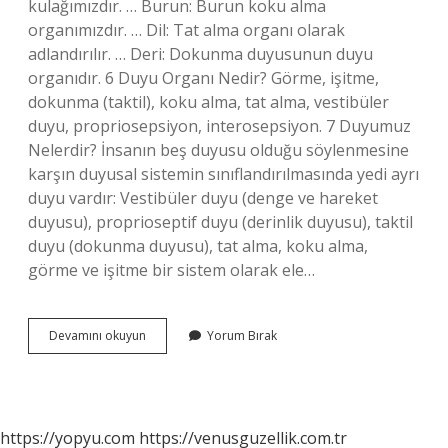
kulağımızdır. … Burun: Burun koku alma
organımızdır. … Dil: Tat alma organı olarak
adlandırılır. … Deri: Dokunma duyusunun duyu
organıdır. 6 Duyu Organı Nedir? Görme, işitme,
dokunma (taktil), koku alma, tat alma, vestibüler
duyu, propriosepsiyon, interosepsiyon. 7 Duyumuz
Nelerdir? İnsanın beş duyusu olduğu söylenmesine
karşın duyusal sistemin sınıflandırılmasında yedi ayrı
duyu vardır: Vestibüler duyu (denge ve hareket
duyusu), proprioseptif duyu (derinlik duyusu), taktil
duyu (dokunma duyusu), tat alma, koku alma,
görme ve işitme bir sistem olarak ele…
5
Devamını okuyun
Yorum Bırak
Duyu
Organı
Hangisi
https://yopyu.com
https://venusguzellik.com.tr