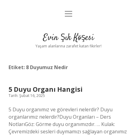
menüyü
Anasayfa
aç
Gizlilik Politikası
Evin Şık Köşesi
Yasal Uyarı
Yaşam alanlarına zarafet katan fikirler!
Hakkımızda
Etiket:
8 Duyumuz Nedir
5 Duyu Organı Hangisi
Tarih: Şubat 16, 2025
5 Duyu organımız ve görevleri nelerdir? Duyu
organlarımız nelerdir?Duyu Organları – Ders
NotlarıGöz: Görme duyu organımızdır. … Kulak:
Çevremizdeki sesleri duymamızı sağlayan organımız