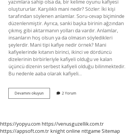
yazımlara sahip olsa da, bir kelime oyunu kafiyesi
oluştururlar. Karşılıklı mani nedir? Sözler: İki kişi
tarafından söylenen anlamlar. Soru-cevap biçiminde
düzenlenmiştir. Ayrıca, sanki başka birinin ağzından
çıkmış gibi aktarmanın yolları da vardır. Anlamlar,
insanların hoş olsun ya da olmasın söyledikleri
şeylerdir. Mani tipi kafiye nedir örnek? Mani
kafiyelerinde kıtanın birinci, ikinci ve dördüncü
dizelerinin birbirleriyle kafiyeli olduğu ve kalan
üçüncü dizenin serbest kafiyeli olduğu bilinmektedir.
Bu nedenle aaba olarak kafiyeli…
Cinaslı
Devamını okuyun
2 Yorum
Mani
Nedir
Örnek
https://yopyu.com
https://venusguzellik.com.tr
https://appsoft.com.tr
knight online
nttgame
Sitemap