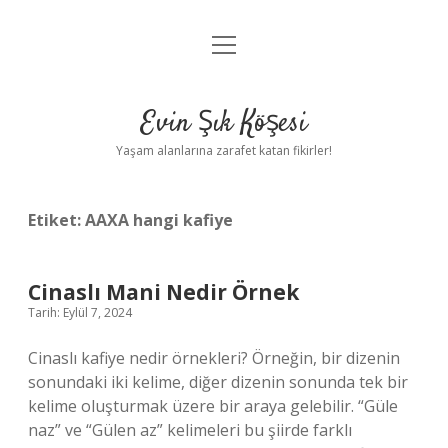
menüyü
Anasayfa
aç
Gizlilik Politikası
Evin Şık Köşesi
Yasal Uyarı
Yaşam alanlarına zarafet katan fikirler!
Hakkımızda
Etiket:
AAXA hangi kafiye
Cinaslı Mani Nedir Örnek
Tarih: Eylül 7, 2024
Cinaslı kafiye nedir örnekleri? Örneğin, bir dizenin
sonundaki iki kelime, diğer dizenin sonunda tek bir
kelime oluşturmak üzere bir araya gelebilir. “Güle
naz” ve “Gülen az” kelimeleri bu şiirde farklı