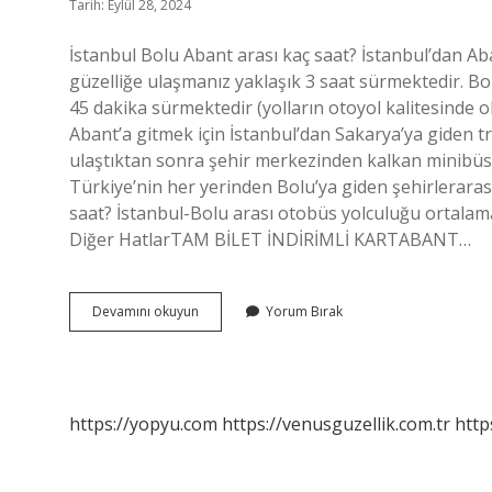
Tarih: Eylül 28, 2024
İstanbul Bolu Abant arası kaç saat? İstanbul’dan Ab
güzelliğe ulaşmanız yaklaşık 3 saat sürmektedir. Bo
45 dakika sürmektedir (yolların otoyol kalitesinde ol
Abant’a gitmek için İstanbul’dan Sakarya’ya giden tr
ulaştıktan sonra şehir merkezinden kalkan minibüsle
Türkiye’nin her yerinden Bolu’ya giden şehirlerarası
saat? İstanbul-Bolu arası otobüs yolculuğu ortala
Diğer HatlarTAM BİLET İNDİRİMLİ KARTABANT…
İStanbul
Devamını okuyun
Yorum Bırak
Abant
Kaç
Saat
Otobüsle
https://yopyu.com
https://venusguzellik.com.tr
http