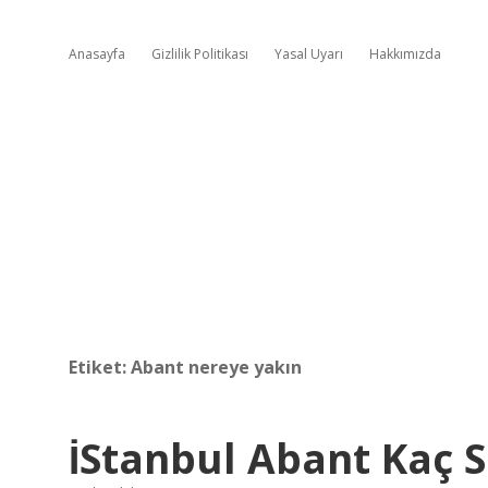
Anasayfa
Gizlilik Politikası
Yasal Uyarı
Hakkımızda
Etiket:
Abant nereye yakın
İStanbul Abant Kaç 