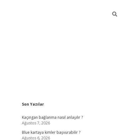
Sidebar
Son Yazılar
hiltonbet güncel
tulipbet giriş
Kaçıngan bağlanma nasıl anlaşılır ?
Ağustos 7, 2026
Blue kartaya kimler başvurabilir ?
Ağustos 6, 2026