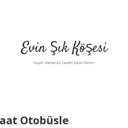
Evin Şık Köşesi
Yaşam alanlarına zarafet katan fikirler!
Saat Otobüsle