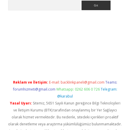
Arama
pbet giriş
Reklam ve İletişim:
E-mail:
backlinkpaneli@gmail.com
Teams:
forumhizmeti@gmail.com
Whatsapp: 0262 606 0 726
Telegram:
@karabul
Yasal Uyarı:
Sitemiz, 5651 Sayılı Kanun gereğince Bilgi Teknolojileri
ve İletişim Kurumu (BTK) tarafından onaylanmış bir Yer Sağlayıcı
olarak hizmet vermektedir. Bu nedenle, sitedeki içerikleri proaktif
olarak denetleme veya araştırma yükümlülüğümüz bulunmamaktadır.