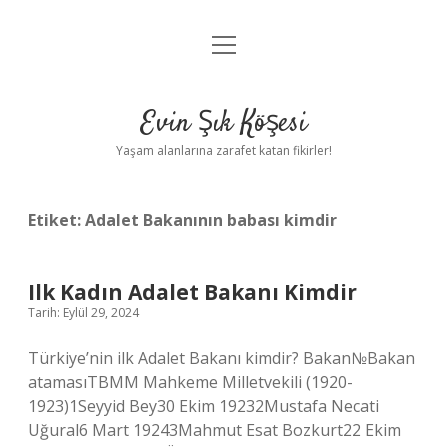
menüyü
Anasayfa
aç
Gizlilik Politikası
Evin Şık Köşesi
Yasal Uyarı
Yaşam alanlarına zarafet katan fikirler!
Hakkımızda
Etiket:
Adalet Bakanının babası kimdir
Ilk Kadın Adalet Bakanı Kimdir
Tarih: Eylül 29, 2024
Türkiye’nin ilk Adalet Bakanı kimdir? Bakan№Bakan
atamasıTBMM Mahkeme Milletvekili (1920-
1923)1Seyyid Bey30 Ekim 19232Mustafa Necati
Uğural6 Mart 19243Mahmut Esat Bozkurt22 Ekim