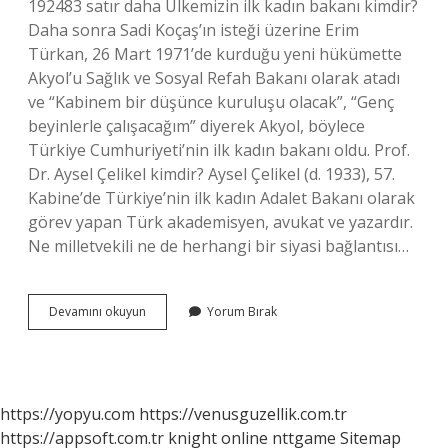
192483 satır daha Ülkemizin ilk kadın bakanı kimdir?
Daha sonra Sadi Koçaş’ın isteği üzerine Erim
Türkan, 26 Mart 1971’de kurduğu yeni hükümette
Akyol’u Sağlık ve Sosyal Refah Bakanı olarak atadı
ve “Kabinem bir düşünce kuruluşu olacak”, “Genç
beyinlerle çalışacağım” diyerek Akyol, böylece
Türkiye Cumhuriyeti’nin ilk kadın bakanı oldu. Prof.
Dr. Aysel Çelikel kimdir? Aysel Çelikel (d. 1933), 57.
Kabine’de Türkiye’nin ilk kadın Adalet Bakanı olarak
görev yapan Türk akademisyen, avukat ve yazardır.
Ne milletvekili ne de herhangi bir siyasi bağlantısı…
Ilk
Devamını okuyun
Yorum Bırak
Kadın
Adalet
Bakanı
Kimdir
https://yopyu.com
https://venusguzellik.com.tr
https://appsoft.com.tr
knight online
nttgame
Sitemap