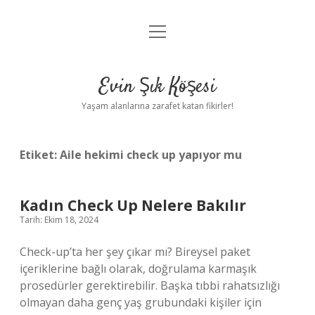
menüyü
Anasayfa
aç
Gizlilik Politikası
Evin Şık Köşesi
Yasal Uyarı
Yaşam alanlarına zarafet katan fikirler!
Hakkımızda
Etiket:
Aile hekimi check up yapıyor mu
Kadın Check Up Nelere Bakılır
Tarih: Ekim 18, 2024
Check-up’ta her şey çıkar mı? Bireysel paket
içeriklerine bağlı olarak, doğrulama karmaşık
prosedürler gerektirebilir. Başka tıbbi rahatsızlığı
olmayan daha genç yaş grubundaki kişiler için