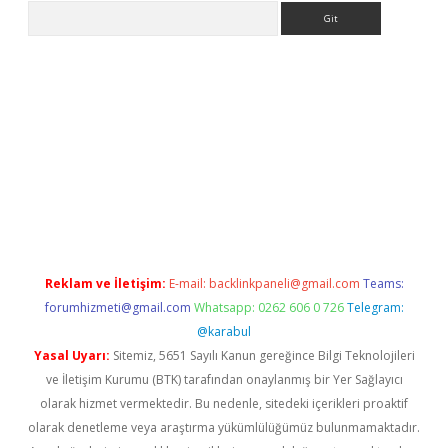
Arama
pbet giriş
Reklam ve İletişim:
E-mail:
backlinkpaneli@gmail.com
Teams:
forumhizmeti@gmail.com
Whatsapp: 0262 606 0 726
Telegram:
@karabul
Yasal Uyarı:
Sitemiz, 5651 Sayılı Kanun gereğince Bilgi Teknolojileri
ve İletişim Kurumu (BTK) tarafından onaylanmış bir Yer Sağlayıcı
olarak hizmet vermektedir. Bu nedenle, sitedeki içerikleri proaktif
olarak denetleme veya araştırma yükümlülüğümüz bulunmamaktadır.