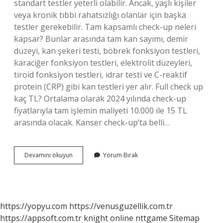
standart testler yeterli olabilir. Ancak, yaşlı kişiler
veya kronik tıbbi rahatsızlığı olanlar için başka
testler gerekebilir. Tam kapsamlı check-up neleri
kapsar? Bunlar arasında tam kan sayımı, demir
düzeyi, kan şekeri testi, böbrek fonksiyon testleri,
karaciğer fonksiyon testleri, elektrolit düzeyleri,
tiroid fonksiyon testleri, idrar testi ve C-reaktif
protein (CRP) gibi kan testleri yer alır. Full check up
kaç TL? Ortalama olarak 2024 yılında check-up
fiyatlarıyla tam işlemin maliyeti 10.000 ile 15 TL
arasında olacak. Kanser check-up’ta belli…
Kadın
Devamını okuyun
Yorum Bırak
Check
Up
Nelere
Bakılır
https://yopyu.com
https://venusguzellik.com.tr
https://appsoft.com.tr
knight online
nttgame
Sitemap