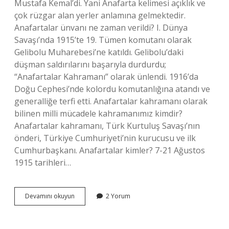
Mustafa Kemal’di. Yani Anafarta kelimesi açıklık ve
çok rüzgar alan yerler anlamına gelmektedir.
Anafartalar ünvanı ne zaman verildi? I. Dünya
Savaşı’nda 1915’te 19. Tümen komutanı olarak
Gelibolu Muharebesi’ne katıldı. Gelibolu’daki
düşman saldırılarını başarıyla durdurdu;
“Anafartalar Kahramanı” olarak ünlendi. 1916’da
Doğu Cephesi’nde kolordu komutanlığına atandı ve
generalliğe terfi etti. Anafartalar kahramanı olarak
bilinen milli mücadele kahramanımız kimdir?
Anafartalar kahramanı, Türk Kurtuluş Savaşı’nın
önderi, Türkiye Cumhuriyeti’nin kurucusu ve ilk
Cumhurbaşkanı. Anafartalar kimler? 7-21 Ağustos
1915 tarihleri…
Anafartalar
Devamını okuyun
2 Yorum
Ismi
Nereden
Gelir