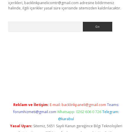
içerikleri,
backlinkpanelicomtr@gmail.com
adresine bildirmeniz
halinde, ilgili içerikler yasal süre içerisinde sitemizden kaldırılacaktır.
Arama
ncel
tulipbet giriş
Reklam ve İletişim:
E-mail:
backlinkpaneli@gmail.com
Teams:
forumhizmeti@gmail.com
Whatsapp: 0262 606 0 726
Telegram:
@karabul
Yasal Uyarı:
Sitemiz, 5651 Sayılı Kanun gereğince Bilgi Teknolojileri