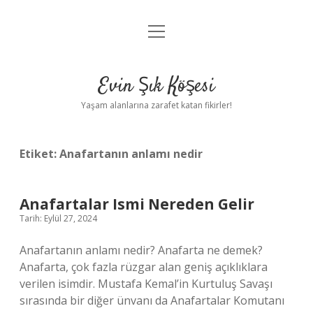
menüyü
Anasayfa
aç
Gizlilik Politikası
Evin Şık Köşesi
Yasal Uyarı
Yaşam alanlarına zarafet katan fikirler!
Hakkımızda
Etiket:
Anafartanın anlamı nedir
Anafartalar Ismi Nereden Gelir
Tarih: Eylül 27, 2024
Anafartanın anlamı nedir? Anafarta ne demek?
Anafarta, çok fazla rüzgar alan geniş açıklıklara
verilen isimdir. Mustafa Kemal’in Kurtuluş Savaşı
sırasında bir diğer ünvanı da Anafartalar Komutanı