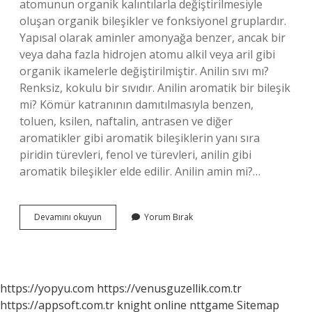
atomunun organik kalıntılarla değiştirilmesiyle
oluşan organik bileşikler ve fonksiyonel gruplardır.
Yapısal olarak aminler amonyağa benzer, ancak bir
veya daha fazla hidrojen atomu alkil veya aril gibi
organik ikamelerle değiştirilmiştir. Anilin sıvı mı?
Renksiz, kokulu bir sıvıdır. Anilin aromatik bir bileşik
mi? Kömür katranının damıtılmasıyla benzen,
toluen, ksilen, naftalin, antrasen ve diğer
aromatikler gibi aromatik bileşiklerin yanı sıra
piridin türevleri, fenol ve türevleri, anilin gibi
aromatik bileşikler elde edilir. Anilin amin mi?…
Anilin
Devamını okuyun
Yorum Bırak
Amin
Midir
https://yopyu.com
https://venusguzellik.com.tr
https://appsoft.com.tr
knight online
nttgame
Sitemap