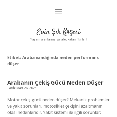
menüyü
Anasayfa
aç
Gizlilik Politikası
Evin Şık Köşesi
Yasal Uyarı
Yaşam alanlarına zarafet katan fikirler!
Hakkımızda
Etiket:
Araba ısındığında neden performans
düşer
Arabanın Çekiş Gücü Neden Düşer
Tarih: Mart 26, 2025
Motor çekiş gücü neden düşer? Mekanik problemler
ve yakıt sorunları, motosiklet çekişini azaltmanın
olası nedenleridir. Yakıt sistemi ile ilgili sorunlar: