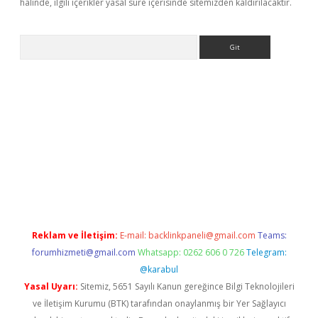
halinde, ilgili içerikler yasal süre içerisinde sitemizden kaldırılacaktır.
Arama
pbet giriş
Reklam ve İletişim:
E-mail:
backlinkpaneli@gmail.com
Teams:
forumhizmeti@gmail.com
Whatsapp: 0262 606 0 726
Telegram:
@karabul
Yasal Uyarı:
Sitemiz, 5651 Sayılı Kanun gereğince Bilgi Teknolojileri
ve İletişim Kurumu (BTK) tarafından onaylanmış bir Yer Sağlayıcı