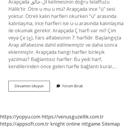
Arapçada ال-خالق kelimesinin doğru telaffuzu
Hálik’tir. Ötre u mu ü mü? Arapçada ince “ü” sesi
yoktur. Ötreli kalın harfleri okurken “u” arasında
kalınlaşma, ince harfleri ise ü-u arasında kalınlaşma
ile okumak gerekir. Arapçada Ç harfi var mı? Çim
veya Çe (چ), Fars alfabesinin 7. harfidir. Başlangıçta
Arap alfabesine dahil edilmemiştir ve daha sonra
eklenmiştir. Arapçada hangi harfler birleşik
yazılmaz? Bağlantısız harfler: Bu yedi harf,
kendilerinden önce gelen harfle bağlantı kurar,…
Arapçada
Devamını okuyun
Yorum Bırak
Ü
Var
Mı
https://yopyu.com
https://venusguzellik.com.tr
https://appsoft.com.tr
knight online
nttgame
Sitemap