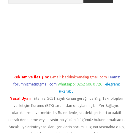
pbet giriş
Reklam ve İletişim:
E-mail:
backlinkpaneli@gmail.com
Teams:
forumhizmeti@gmail.com
Whatsapp: 0262 606 0 726
Telegram:
@karabul
Yasal Uyarı:
Sitemiz, 5651 Sayılı Kanun gereğince Bilgi Teknolojileri
ve İletişim Kurumu (BTK) tarafından onaylanmış bir Yer Sağlayıcı
olarak hizmet vermektedir. Bu nedenle, sitedeki içerikleri proaktif
olarak denetleme veya araştırma yükümlülüğümüz bulunmamaktadır.
Ancak, üyelerimiz yazdıkları içeriklerin sorumluluğunu taşımakta olup,