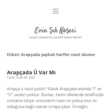
menüyü
Anasayfa
aç
Gizlilik Politikası
Evin Şık Köşesi
Yasal Uyarı
Yaşam alanlarına zarafet katan fikirler!
Hakkımızda
Etiket:
Arapçada şapkalı harfler nasıl okunur
Arapçada Ü Var Mı
Tarih: Ocak 28, 2025
Arapça ü nasıl yazılır? Klasik Arapçada aslında “I” ve
“Ü” sesleri yoktur. Bunlar, farklı ülkelerde telaffuzda
ünlülere bitişik ünsüzlerin kalın mı yoksa ince mi
olduğuna bağlı olarak ortaya çıkar. Örneğin;