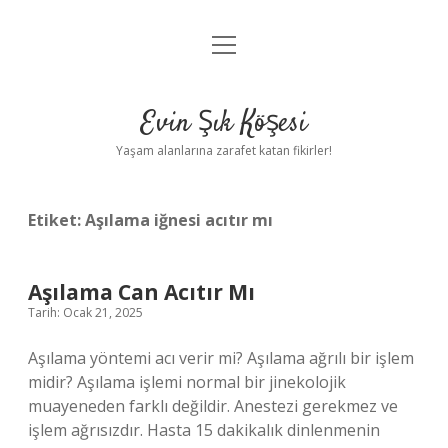
menüyü
Anasayfa
aç
Gizlilik Politikası
Evin Şık Köşesi
Yasal Uyarı
Yaşam alanlarına zarafet katan fikirler!
Hakkımızda
Etiket:
Aşılama iğnesi acıtır mı
Aşılama Can Acıtır Mı
Tarih: Ocak 21, 2025
Aşılama yöntemi acı verir mi? Aşılama ağrılı bir işlem
midir? Aşılama işlemi normal bir jinekolojik
muayeneden farklı değildir. Anestezi gerekmez ve
işlem ağrısızdır. Hasta 15 dakikalık dinlenmenin