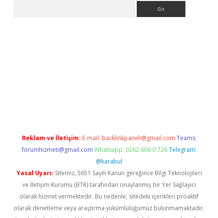
Arama
pbet giriş
Reklam ve İletişim:
E-mail:
backlinkpaneli@gmail.com
Teams:
forumhizmeti@gmail.com
Whatsapp: 0262 606 0 726
Telegram:
@karabul
Yasal Uyarı:
Sitemiz, 5651 Sayılı Kanun gereğince Bilgi Teknolojileri
ve İletişim Kurumu (BTK) tarafından onaylanmış bir Yer Sağlayıcı
olarak hizmet vermektedir. Bu nedenle, sitedeki içerikleri proaktif
olarak denetleme veya araştırma yükümlülüğümüz bulunmamaktadır.