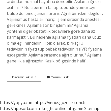
ardından normal hayatına dönebilir. Aşılama iğnesi
acıtır mı? Bu, spermin fallop tüpünde yumurtayı
bulup dölleme şansını artırır. Ağrılı bir işlem değildir.
Vajinismus hastaları hariç, işlem sırasında anestezi
gerekmez. Aşılama zor bir işlem mi? Aşılama
yöntemi diğer obstetrik tedavilere göre daha az
karmaşıktır. Bu nedenle aşılama fiyatları daha ucuz
olma eğilimindedir. Tipik olarak, birkaç IUI
tedavisinin fiyatı tüp bebek tedavisinin (IVF) fiyatına
eşdeğerdir. Aşılama sırasında ağrı olur mu? Aşılama
genellikle ağrısızdır. Kasık bölgesinde hafif…
Aşılama
Devamını okuyun
Yorum Bırak
Can
Acıtır
Mı
https://yopyu.com
https://venusguzellik.com.tr
https://appsoft.com.tr
knight online
nttgame
Sitemap