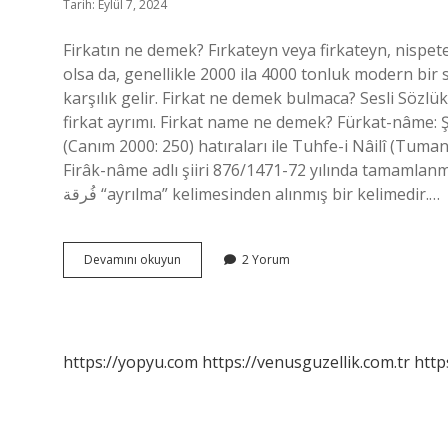
Tarih: Eylül 7, 2024
Firkatın ne demek? Fırkateyn veya firkateyn, nispete
olsa da, genellikle 2000 ila 4000 tonluk modern bi
karşılık gelir. Firkat ne demek bulmaca? Sesli Sözlük –
firkat ayrımı. Firkat name ne demek? Fürkat-nâme: Şa
(Canım 2000: 250) hatıraları ile Tuhfe-i Nâilî (Tuman
Firâk-nâme adlı şiiri 876/1471-72 yılında tamamlanmı
فُرقة “ayrılma” kelimesinden alınmış bir kelimedir.…
Firkat
Devamını okuyun
2 Yorum
Ne
Demek
Tdk
https://yopyu.com
https://venusguzellik.com.tr
http