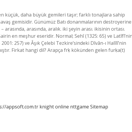
n küçük, daha büyük gemileri taşır; farklı tonajlara sahip
r savaş gemisidir. Günümüz Batı donanmalarının destroyerine
 arasında, arasında, aralık. iki şeyin arası. ikisinin ortası.
irin en meşhur eseridir. Normal; Sehî (1325: 65) ve Latîfî’ni
 2001: 257) ve Âşık Çelebi Tezkire’sindeki Dîvân-ı Halîlî’nin
ştır. Firkat hangi dil? Arapça frḳ kökünden gelen furḳa(t)
s://appsoft.com.tr
knight online
nttgame
Sitemap