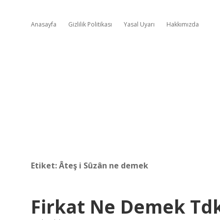
Anasayfa
Gizlilik Politikası
Yasal Uyarı
Hakkımızda
Etiket:
Âteş i Sûzân ne demek
Firkat Ne Demek Td