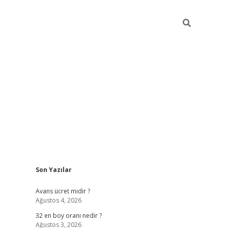
Sidebar
Son Yazılar
hiltonbet
Avans ücret midir ?
Ağustos 4, 2026
32 en boy oranı nedir ?
Ağustos 3, 2026