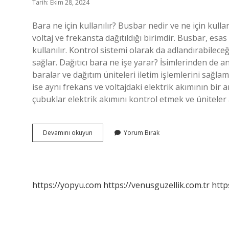
Tarih: Ekim 28, 2024
Bara ne için kullanılır? Busbar nedir ve ne için kullan
voltaj ve frekansta dağıtıldığı birimdir. Busbar, es
kullanılır. Kontrol sistemi olarak da adlandırabileceğ
sağlar. Dağıtıcı bara ne işe yarar? İsimlerinden de an
baralar ve dağıtım üniteleri iletim işlemlerini sağla
ise aynı frekans ve voltajdaki elektrik akımının bir a
çubuklar elektrik akımını kontrol etmek ve üniteler
Bara
Devamını okuyun
Yorum Bırak
Ne
Ise
Yarar
https://yopyu.com
https://venusguzellik.com.tr
http