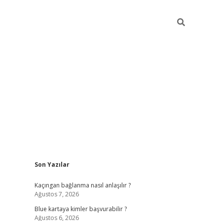
Sidebar
Son Yazılar
hiltonbet güncel
tulipbet giriş
Kaçıngan bağlanma nasıl anlaşılır ?
Ağustos 7, 2026
Blue kartaya kimler başvurabilir ?
Ağustos 6, 2026