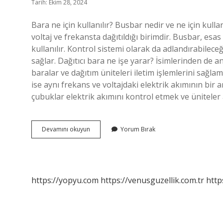
Tarih: Ekim 28, 2024
Bara ne için kullanılır? Busbar nedir ve ne için kullan
voltaj ve frekansta dağıtıldığı birimdir. Busbar, es
kullanılır. Kontrol sistemi olarak da adlandırabileceğ
sağlar. Dağıtıcı bara ne işe yarar? İsimlerinden de an
baralar ve dağıtım üniteleri iletim işlemlerini sağla
ise aynı frekans ve voltajdaki elektrik akımının bir a
çubuklar elektrik akımını kontrol etmek ve üniteler
Bara
Devamını okuyun
Yorum Bırak
Ne
Ise
Yarar
https://yopyu.com
https://venusguzellik.com.tr
http