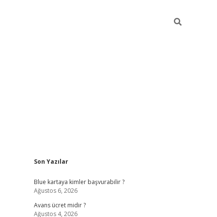
Sidebar
Son Yazılar
hiltonbet güncel
tulipbet giri
Blue kartaya kimler başvurabilir ?
Ağustos 6, 2026
Avans ücret midir ?
Ağustos 4, 2026