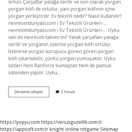
örtün. Çarşaflar yatağa serilir ve son olarak yorgan
yorgan kılıfı ile örtülür, yani yorgan kılıfının içine
yorgan yerleştirilir. Ev tekstili nedir? Nasıl kullanılır?
nevresimdunyasi.com › Ev Tekstili Ürünleri-…
nevresimdunyasi.com › Ev Tekstili Ürünleri-… Uyku
seti mi nevresim takımı mı? Yatak çarşafları yatağa
serilir ve yorganın üzerine yorgan kılıfı örtülür.
İstenirse yorgan koruyucu görevi gören yorgan
kılıfı çıkarılabilir, çünkü yorgan yumuşaktır. Uyku
setleri hem Ranforce kumaştan hem de pamuk
satenden yapılır. Uyku…
Uyku
Devamını okuyun
2 Yorum
Seti
Ne
Işe
Yarar
https://yopyu.com
https://venusguzellik.com.tr
https://appsoft.com.tr
knight online
nttgame
Sitemap