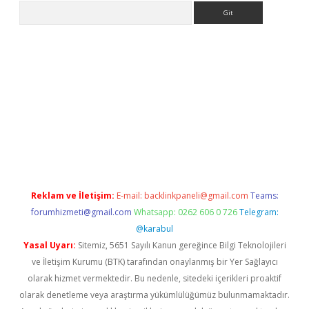
Arama
pbet giriş
Reklam ve İletişim:
E-mail:
backlinkpaneli@gmail.com
Teams:
forumhizmeti@gmail.com
Whatsapp: 0262 606 0 726
Telegram:
@karabul
Yasal Uyarı:
Sitemiz, 5651 Sayılı Kanun gereğince Bilgi Teknolojileri
ve İletişim Kurumu (BTK) tarafından onaylanmış bir Yer Sağlayıcı
olarak hizmet vermektedir. Bu nedenle, sitedeki içerikleri proaktif
olarak denetleme veya araştırma yükümlülüğümüz bulunmamaktadır.