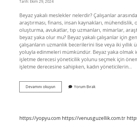
Tarih: Ekim 29, 2024
Beyaz yakalı meslekler nelerdir? Çalışanlar arasınd
araştırması, finans, insan kaynakları, mühendislik, 
oluşturma, avukatlar, tıp uzmanları, mimarlar, araştı
beyaz yaka olur mu? Beyaz yakalı çalışanlar için ge
çalışanların uzmanlık becerilerini lise veya iki yıllık
yoluyla edinmeleri mümkündür. Beyaz yaka olmak i
işletme derecesi yöneticilik yolunu seçmek için öne
işletme derecesine sahipken, kadın yöneticilerin…
Beyaz
Devamını okuyun
Yorum Bırak
Yaka
Nasıl
Olunur
https://yopyu.com
https://venusguzellik.com.tr
http