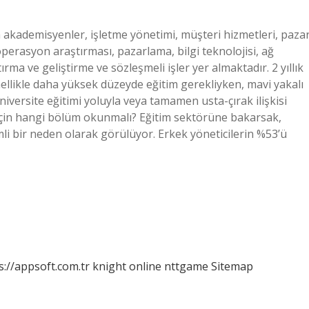
a akademisyenler, işletme yönetimi, müşteri hizmetleri, paza
operasyon araştırması, pazarlama, bilgi teknolojisi, ağ
rma ve geliştirme ve sözleşmeli işler yer almaktadır. 2 yıllık
nellikle daha yüksek düzeyde eğitim gerekliyken, mavi yakalı
 üniversite eğitimi yoluyla veya tamamen usta-çırak ilişkisi
çin hangi bölüm okunmalı? Eğitim sektörüne bakarsak,
mli bir neden olarak görülüyor. Erkek yöneticilerin %53’ü
s://appsoft.com.tr
knight online
nttgame
Sitemap