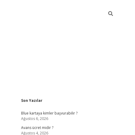
Sidebar
Son Yazılar
hiltonbet güncel
tulipbet giriş
Blue kartaya kimler başvurabilir ?
Ağustos 6, 2026
Avans ücret midir ?
Ağustos 4, 2026