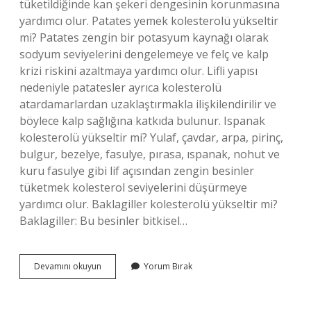
tüketildiğinde kan şekeri dengesinin korunmasına
yardımcı olur. Patates yemek kolesterolü yükseltir
mi? Patates zengin bir potasyum kaynağı olarak
sodyum seviyelerini dengelemeye ve felç ve kalp
krizi riskini azaltmaya yardımcı olur. Lifli yapısı
nedeniyle patatesler ayrıca kolesterolü
atardamarlardan uzaklaştırmakla ilişkilendirilir ve
böylece kalp sağlığına katkıda bulunur. Ispanak
kolesterolü yükseltir mi? Yulaf, çavdar, arpa, pirinç,
bulgur, bezelye, fasulye, pırasa, ıspanak, nohut ve
kuru fasulye gibi lif açısından zengin besinler
tüketmek kolesterol seviyelerini düşürmeye
yardımcı olur. Baklagiller kolesterolü yükseltir mi?
Baklagiller: Bu besinler bitkisel…
Bezelye
Devamını okuyun
Yorum Bırak
Kolesterolü
Yükseltir
Mi