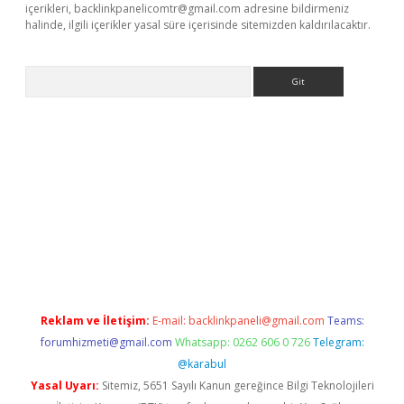
içerikleri,
backlinkpanelicomtr@gmail.com
adresine bildirmeniz
halinde, ilgili içerikler yasal süre içerisinde sitemizden kaldırılacaktır.
Arama
pbet giriş
Reklam ve İletişim:
E-mail:
backlinkpaneli@gmail.com
Teams:
forumhizmeti@gmail.com
Whatsapp: 0262 606 0 726
Telegram:
@karabul
Yasal Uyarı:
Sitemiz, 5651 Sayılı Kanun gereğince Bilgi Teknolojileri