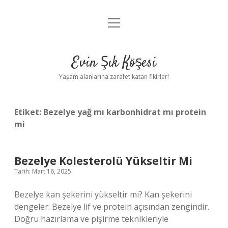
menüyü
Anasayfa
aç
Gizlilik Politikası
Evin Şık Köşesi
Yasal Uyarı
Yaşam alanlarına zarafet katan fikirler!
Hakkımızda
Etiket:
Bezelye yağ mı karbonhidrat mı protein
mi
Bezelye Kolesterolü Yükseltir Mi
Tarih: Mart 16, 2025
Bezelye kan şekerini yükseltir mi? Kan şekerini
dengeler: Bezelye lif ve protein açısından zengindir.
Doğru hazırlama ve pişirme teknikleriyle