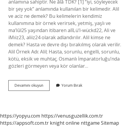
anlamına sahiptir. Ne âlâ TDK? [1] “iyi, söyleyecek
bir şey yok” anlamında kullanılan bir kelimedir. Alil
ve aciz ne demek? Bu kelimelerin kendimiz
kullanımına bir örnek verirsek, yetmiş, yaşlı ve
ma’lûl25 yaşından itibaren alîLü’l-wückd22, Ali ve
iMıiz23, aliiz24 olarak adlandırılır. Alil kimse ne
demek? Hasta ve devre dışı bırakılmış olarak verilir.
Alil Örnek Adı: Alil; Hasta, sorunlu, engelli, sorunlu,
kötü, eksik ve muhtaç. Osmanlı İmparatorluğu’nda
gözleri görmeyen veya kör olanlar…
Alil
Devamını okuyun
Yorum Bırak
Ne
Demek
Tdk
https://yopyu.com
https://venusguzellik.com.tr
https://appsoft.com.tr
knight online
nttgame
Sitemap