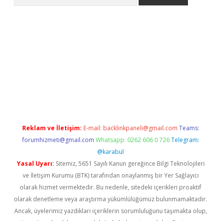
pbet giriş
Reklam ve İletişim:
E-mail:
backlinkpaneli@gmail.com
Teams:
forumhizmeti@gmail.com
Whatsapp: 0262 606 0 726
Telegram:
@karabul
Yasal Uyarı:
Sitemiz, 5651 Sayılı Kanun gereğince Bilgi Teknolojileri
ve İletişim Kurumu (BTK) tarafından onaylanmış bir Yer Sağlayıcı
olarak hizmet vermektedir. Bu nedenle, sitedeki içerikleri proaktif
olarak denetleme veya araştırma yükümlülüğümüz bulunmamaktadır.
Ancak, üyelerimiz yazdıkları içeriklerin sorumluluğunu taşımakta olup,