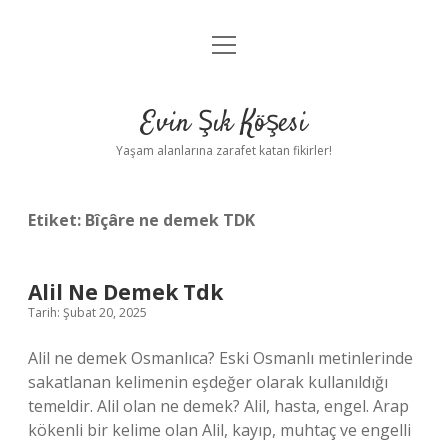
menüyü
Anasayfa
aç
Gizlilik Politikası
Evin Şık Köşesi
Yasal Uyarı
Yaşam alanlarına zarafet katan fikirler!
Hakkımızda
Etiket:
Bîçâre ne demek TDK
Alil Ne Demek Tdk
Tarih: Şubat 20, 2025
Alil ne demek Osmanlıca? Eski Osmanlı metinlerinde
sakatlanan kelimenin eşdeğer olarak kullanıldığı
temeldir. Alil olan ne demek? Alil, hasta, engel. Arap
kökenli bir kelime olan Alil, kayıp, muhtaç ve engelli