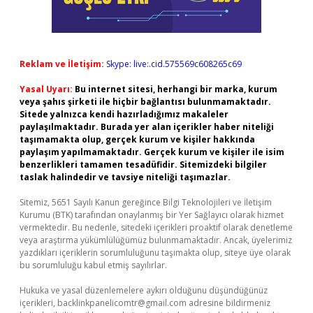
Reklam ve İletişim:
Skype: live:.cid.575569c608265c69
Yasal Uyarı:
Bu internet sitesi, herhangi bir marka, kurum
veya şahıs şirketi ile hiçbir bağlantısı bulunmamaktadır.
Sitede yalnızca kendi hazırladığımız makaleler
paylaşılmaktadır. Burada yer alan içerikler haber niteliği
taşımamakta olup, gerçek kurum ve kişiler hakkında
paylaşım yapılmamaktadır. Gerçek kurum ve kişiler ile isim
benzerlikleri tamamen tesadüfidir. Sitemizdeki bilgiler
taslak halindedir ve tavsiye niteliği taşımazlar.
Sitemiz, 5651 Sayılı Kanun gereğince Bilgi Teknolojileri ve İletişim
Kurumu (BTK) tarafından onaylanmış bir Yer Sağlayıcı olarak hizmet
vermektedir. Bu nedenle, sitedeki içerikleri proaktif olarak denetleme
veya araştırma yükümlülüğümüz bulunmamaktadır. Ancak, üyelerimiz
yazdıkları içeriklerin sorumluluğunu taşımakta olup, siteye üye olarak
bu sorumluluğu kabul etmiş sayılırlar.
Hukuka ve yasal düzenlemelere aykırı olduğunu düşündüğünüz
içerikleri,
backlinkpanelicomtr@gmail.com
adresine bildirmeniz