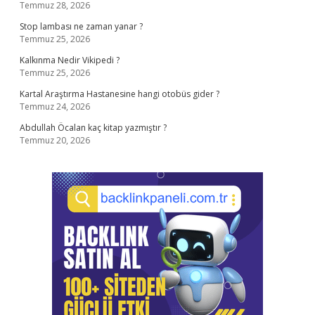
Temmuz 28, 2026
Stop lambası ne zaman yanar ?
Temmuz 25, 2026
Kalkınma Nedir Vikipedi ?
Temmuz 25, 2026
Kartal Araştırma Hastanesine hangi otobüs gider ?
Temmuz 24, 2026
Abdullah Öcalan kaç kitap yazmıştır ?
Temmuz 20, 2026