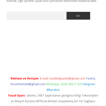
halinde, ilgili içerikler yasal süre içerisinde sitemizden kaldırılacaktır.
Arama
ltonbet güncel
tulipbet giriş
Reklam ve İletişim:
E-mail:
backlinkpaneli@gmail.com
Teams:
forumhizmeti@gmail.com
Whatsapp: 0262 606 0 726
Telegram:
@karabul
Yasal Uyarı:
Sitemiz, 5651 Sayılı Kanun gereğince Bilgi Teknolojileri
ve İletişim Kurumu (BTK) tarafından onaylanmış bir Yer Sağlayıcı