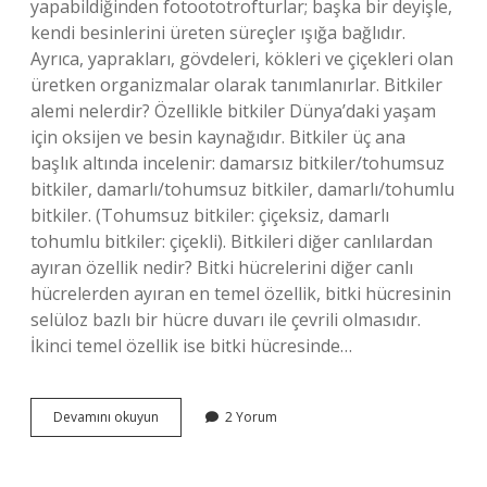
yapabildiğinden fotoototrofturlar; başka bir deyişle,
kendi besinlerini üreten süreçler ışığa bağlıdır.
Ayrıca, yaprakları, gövdeleri, kökleri ve çiçekleri olan
üretken organizmalar olarak tanımlanırlar. Bitkiler
alemi nelerdir? Özellikle bitkiler Dünya’daki yaşam
için oksijen ve besin kaynağıdır. Bitkiler üç ana
başlık altında incelenir: damarsız bitkiler/tohumsuz
bitkiler, damarlı/tohumsuz bitkiler, damarlı/tohumlu
bitkiler. (Tohumsuz bitkiler: çiçeksiz, damarlı
tohumlu bitkiler: çiçekli). Bitkileri diğer canlılardan
ayıran özellik nedir? Bitki hücrelerini diğer canlı
hücrelerden ayıran en temel özellik, bitki hücresinin
selüloz bazlı bir hücre duvarı ile çevrili olmasıdır.
İkinci temel özellik ise bitki hücresinde…
Bitkiler
Devamını okuyun
2 Yorum
Aleminin
Genel
Özellikleri