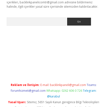
içerikleri,
backlinkpanelicomtr@gmail.com
adresine bildirmeniz
halinde, ilgili içerikler yasal süre içerisinde sitemizden kaldırılacaktır.
Arama
pbet giriş
Reklam ve İletişim:
E-mail:
backlinkpaneli@gmail.com
Teams:
forumhizmeti@gmail.com
Whatsapp: 0262 606 0 726
Telegram:
@karabul
Yasal Uyarı:
Sitemiz, 5651 Sayılı Kanun gereğince Bilgi Teknolojileri