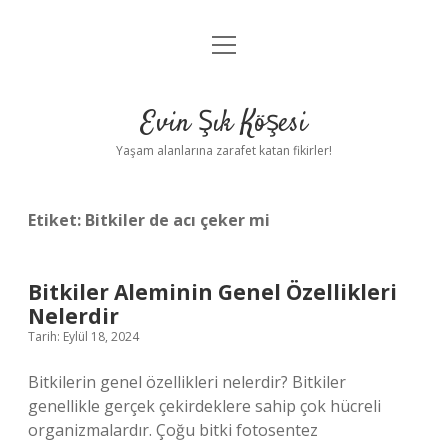
menüyü
Anasayfa
aç
Gizlilik Politikası
Evin Şık Köşesi
Yasal Uyarı
Yaşam alanlarına zarafet katan fikirler!
Hakkımızda
Etiket:
Bitkiler de acı çeker mi
Bitkiler Aleminin Genel Özellikleri
Nelerdir
Tarih: Eylül 18, 2024
Bitkilerin genel özellikleri nelerdir? Bitkiler
genellikle gerçek çekirdeklere sahip çok hücreli
organizmalardır. Çoğu bitki fotosentez