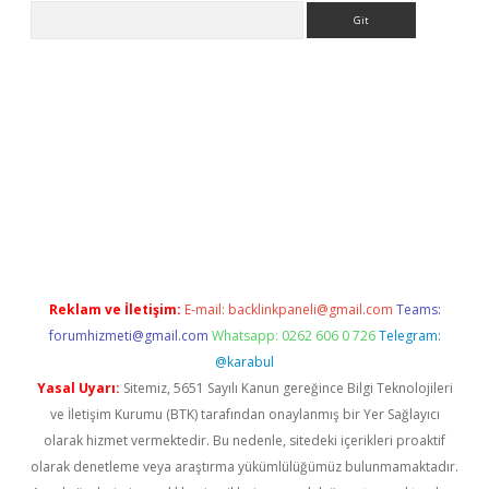
Arama
ş
Reklam ve İletişim:
E-mail:
backlinkpaneli@gmail.com
Teams:
forumhizmeti@gmail.com
Whatsapp: 0262 606 0 726
Telegram:
@karabul
Yasal Uyarı:
Sitemiz, 5651 Sayılı Kanun gereğince Bilgi Teknolojileri
ve İletişim Kurumu (BTK) tarafından onaylanmış bir Yer Sağlayıcı
olarak hizmet vermektedir. Bu nedenle, sitedeki içerikleri proaktif
olarak denetleme veya araştırma yükümlülüğümüz bulunmamaktadır.