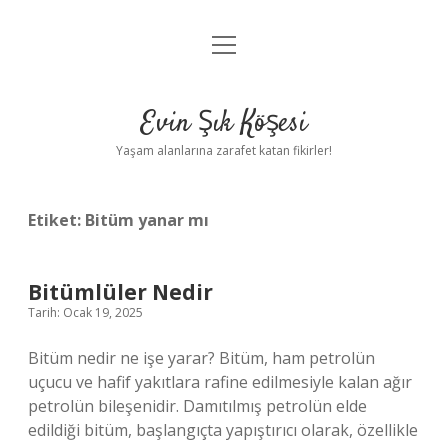
menüyü
Anasayfa
aç
Gizlilik Politikası
Evin Şık Köşesi
Yasal Uyarı
Yaşam alanlarına zarafet katan fikirler!
Hakkımızda
Etiket:
Bitüm yanar mı
Bitümlüler Nedir
Tarih: Ocak 19, 2025
Bitüm nedir ne işe yarar? Bitüm, ham petrolün
uçucu ve hafif yakıtlara rafine edilmesiyle kalan ağır
petrolün bileşenidir. Damıtılmış petrolün elde
edildiği bitüm, başlangıçta yapıştırıcı olarak, özellikle