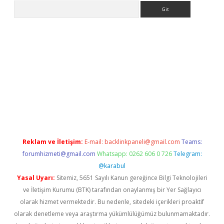
Arama
 güncel
tulipbet giriş
Reklam ve İletişim:
E-mail:
backlinkpaneli@gmail.com
Teams:
forumhizmeti@gmail.com
Whatsapp: 0262 606 0 726
Telegram:
@karabul
Yasal Uyarı:
Sitemiz, 5651 Sayılı Kanun gereğince Bilgi Teknolojileri
ve İletişim Kurumu (BTK) tarafından onaylanmış bir Yer Sağlayıcı
olarak hizmet vermektedir. Bu nedenle, sitedeki içerikleri proaktif
olarak denetleme veya araştırma yükümlülüğümüz bulunmamaktadır.