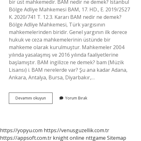
bir üst mahkemedir. BAM nedir ne demek? İstanbul
Bölge Adliye Mahkemesi BAM, 17. HD., E. 2019/2527
K. 2020/741 T. 12.3. Kararı BAM nedir ne demek?
Bölge Adliye Mahkemesi, Türk yargısının
mahkemelerinden biridir. Genel yargının ilk derece
hukuk ve ceza mahkemelerinin üstünde bir
mahkeme olarak kurulmuştur. Mahkemeler 2004
yılında yasalaşmış ve 2016 yılında faaliyetlerine
başlamıştır. BAM ingilizce ne demek? bam (Müzik
Lisansı) i. BAM nerelerde var? Şu ana kadar Adana,
Ankara, Antalya, Bursa, Diyarbakır,…
Bam
Devamını okuyun
Yorum Bırak
Ne
Demek
Türkçesi
https://yopyu.com
https://venusguzellik.com.tr
https://appsoft.com.tr
knight online
nttgame
Sitemap