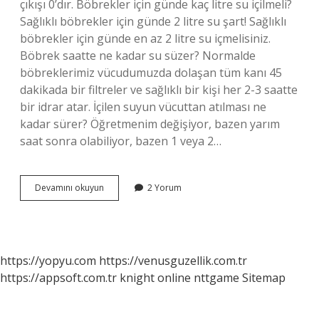
çıkışı 0’dır. Böbrekler için günde kaç litre su içilmeli?
Sağlıklı böbrekler için günde 2 litre su şart! Sağlıklı
böbrekler için günde en az 2 litre su içmelisiniz.
Böbrek saatte ne kadar su süzer? Normalde
böbreklerimiz vücudumuzda dolaşan tüm kanı 45
dakikada bir filtreler ve sağlıklı bir kişi her 2-3 saatte
bir idrar atar. İçilen suyun vücuttan atılması ne
kadar sürer? Öğretmenim değişiyor, bazen yarım
saat sonra olabiliyor, bazen 1 veya 2…
Böbrekler
Devamını okuyun
2 Yorum
Günde
Kaç
Litre
Su
Süzer
https://yopyu.com
https://venusguzellik.com.tr
https://appsoft.com.tr
knight online
nttgame
Sitemap