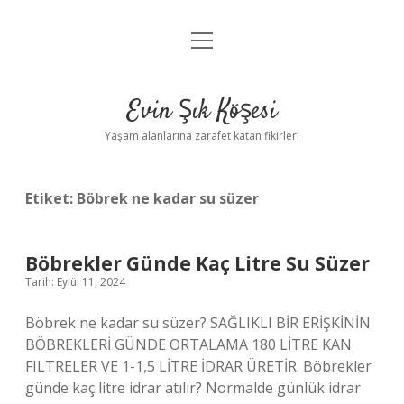
menüyü
Anasayfa
aç
Gizlilik Politikası
Evin Şık Köşesi
Yasal Uyarı
Yaşam alanlarına zarafet katan fikirler!
Hakkımızda
Etiket:
Böbrek ne kadar su süzer
Böbrekler Günde Kaç Litre Su Süzer
Tarih: Eylül 11, 2024
Böbrek ne kadar su süzer? SAĞLIKLI BİR ERİŞKİNİN
BÖBREKLERİ GÜNDE ORTALAMA 180 LİTRE KAN
FILTRELER VE 1-1,5 LİTRE İDRAR ÜRETİR. Böbrekler
günde kaç litre idrar atılır? Normalde günlük idrar