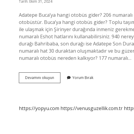
Tarih: Ekim 31, 2024
Adatepe Buca’ya hangi otobüs gider? 206 numaralı
otobüstür. Buca’ya hangi otobüs gider? Toplu taşıma i
ile ulaşmak için Şirinyer durağında inmeniz gerekme
numaralı Eshot hatlarını kullanabilirsiniz. 940 nere
durağı Bahribaba, son durağı ise Adatepe Son Durak’
numaralı hat 30 duraktan oluşmaktadır ve bu güzerg
numaralı otobüs nereden kalkıyor? 177 numaralı…
Buca
Devamını okuyun
Yorum Bırak
Adatepe
Hangi
Otobüs
Gider
https://yopyu.com
https://venusguzellik.com.tr
http