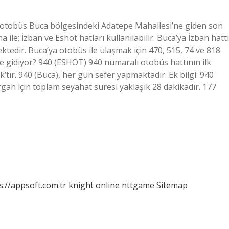
 otobüs Buca bölgesindeki Adatepe Mahallesi’ne giden son
le; İzban ve Eshot hatları kullanılabilir. Buca’ya İzban hattı
ktedir. Buca’ya otobüs ile ulaşmak için 470, 515, 74 ve 818
ye gidiyor? 940 (ESHOT) 940 numaralı otobüs hattının ilk
tır. 940 (Buca), her gün sefer yapmaktadır. Ek bilgi: 940
ah için toplam seyahat süresi yaklaşık 28 dakikadır. 177
s://appsoft.com.tr
knight online
nttgame
Sitemap