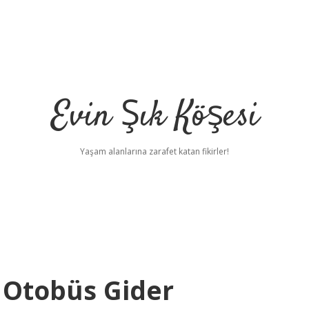
Evin Şık Köşesi
Yaşam alanlarına zarafet katan fikirler!
 Otobüs Gider