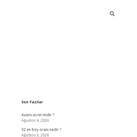
Sidebar
Son Yazılar
hiltonbet güncel
tulipbet giriş
Avans ücret midir ?
Ağustos 4, 2026
32 en boy oranı nedir ?
Ağustos 3, 2026