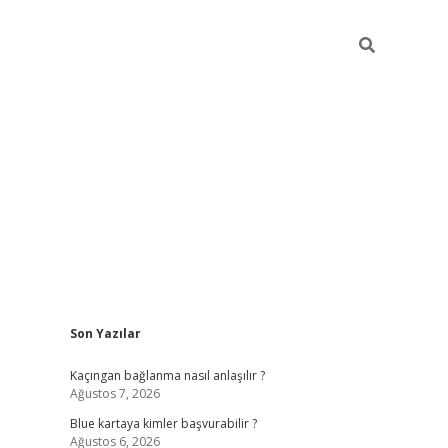
Sidebar
Son Yazılar
hiltonbet güncel
tulipb
Kaçıngan bağlanma nasıl anlaşılır ?
Ağustos 7, 2026
Blue kartaya kimler başvurabilir ?
Ağustos 6, 2026