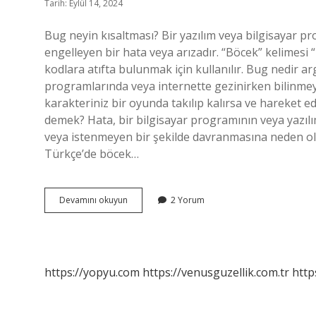
Tarih: Eylül 14, 2024
Bug neyin kısaltması? Bir yazılım veya bilgisayar p
engelleyen bir hata veya arızadır. “Böcek” kelimesi
kodlara atıfta bulunmak için kullanılır. Bug nedir a
programlarında veya internette gezinirken bilinmey
karakteriniz bir oyunda takılıp kalırsa ve hareket e
demek? Hata, bir bilgisayar programının veya yazıl
veya istenmeyen bir şekilde davranmasına neden ola
Türkçe’de böcek…
Bug
Devamını okuyun
2 Yorum
Hangi
Dil
https://yopyu.com
https://venusguzellik.com.tr
http