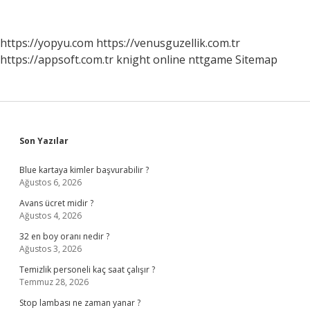
Sosyal
Hizmet
https://yopyu.com
https://venusguzellik.com.tr
https://appsoft.com.tr
knight online
nttgame
Sitemap
Sidebar
Son Yazılar
Blue kartaya kimler başvurabilir ?
Ağustos 6, 2026
Avans ücret midir ?
Ağustos 4, 2026
32 en boy oranı nedir ?
Ağustos 3, 2026
Temizlik personeli kaç saat çalışır ?
Temmuz 28, 2026
Stop lambası ne zaman yanar ?