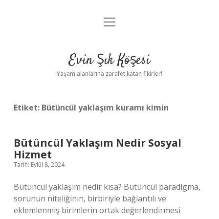
menüyü
Anasayfa
aç
Gizlilik Politikası
Evin Şık Köşesi
Yasal Uyarı
Yaşam alanlarına zarafet katan fikirler!
Hakkımızda
Etiket:
Bütüncül yaklaşım kuramı kimin
Bütüncül Yaklaşım Nedir Sosyal
Hizmet
Tarih: Eylül 8, 2024
Bütüncül yaklaşım nedir kısa? Bütüncül paradigma,
sorunun niteliğinin, birbiriyle bağlantılı ve
eklemlenmiş birimlerin ortak değerlendirmesi