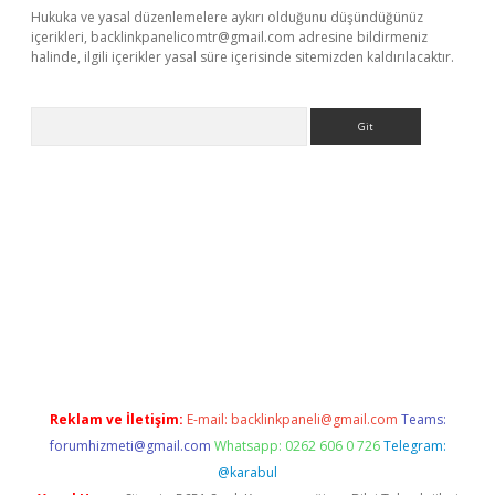
Hukuka ve yasal düzenlemelere aykırı olduğunu düşündüğünüz
içerikleri,
backlinkpanelicomtr@gmail.com
adresine bildirmeniz
halinde, ilgili içerikler yasal süre içerisinde sitemizden kaldırılacaktır.
Arama
pbet giriş
Reklam ve İletişim:
E-mail:
backlinkpaneli@gmail.com
Teams:
forumhizmeti@gmail.com
Whatsapp: 0262 606 0 726
Telegram:
@karabul