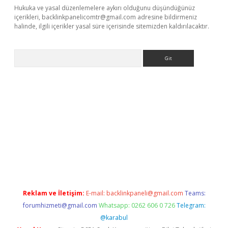
Hukuka ve yasal düzenlemelere aykırı olduğunu düşündüğünüz
içerikleri,
backlinkpanelicomtr@gmail.com
adresine bildirmeniz
halinde, ilgili içerikler yasal süre içerisinde sitemizden kaldırılacaktır.
Arama
ipbet giriş
Reklam ve İletişim:
E-mail:
backlinkpaneli@gmail.com
Teams:
forumhizmeti@gmail.com
Whatsapp: 0262 606 0 726
Telegram:
@karabul