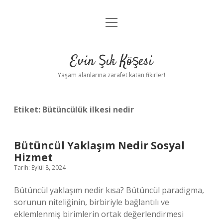
menüyü
Anasayfa
aç
Gizlilik Politikası
Evin Şık Köşesi
Yasal Uyarı
Yaşam alanlarına zarafet katan fikirler!
Hakkımızda
Etiket:
Bütüncülük ilkesi nedir
Bütüncül Yaklaşım Nedir Sosyal
Hizmet
Tarih: Eylül 8, 2024
Bütüncül yaklaşım nedir kısa? Bütüncül paradigma,
sorunun niteliğinin, birbiriyle bağlantılı ve
eklemlenmiş birimlerin ortak değerlendirmesi