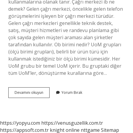
kullanmalarına olanak tanır. Çağrı merkezi ib ne
demek? Gelen çağrı merkezi, öncelikle gelen telefon
görüşmelerini işleyen bir çağrı merkezi türüdür.
Gelen çağrı merkezleri genellikle teknik destek,
satış, müşteri hizmetleri ve randevu planlama gibi
çok sayıda gelen müşteri araması alan şirketler
tarafından kullanılır. Ob birimi nedir? UoM grupları
(ölçü birimi grupları), belirli bir ürün türü için
kullanmak istediğiniz bir ölçü birimi kümesidir. Her
UoM grubu bir temel UoM içerir. Bu gruptaki diğer
tüm UoM’ler, dönüştürme kurallarına göre…
Çağrı
Devamını okuyun
Yorum Bırak
Merkezi
Ob
Ne
Demek
https://yopyu.com
https://venusguzellik.com.tr
https://appsoft.com.tr
knight online
nttgame
Sitemap