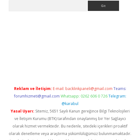
Arama
pbet giriş
Reklam ve İletişim:
E-mail:
backlinkpaneli@gmail.com
Teams:
forumhizmeti@gmail.com
Whatsapp: 0262 606 0 726
Telegram:
@karabul
Yasal Uyarı:
Sitemiz, 5651 Sayılı Kanun gereğince Bilgi Teknolojileri
ve İletişim Kurumu (BTK) tarafından onaylanmış bir Yer Sağlayıcı
olarak hizmet vermektedir. Bu nedenle, sitedeki içerikleri proaktif
olarak denetleme veya araştırma yükümlülüğümüz bulunmamaktadır.