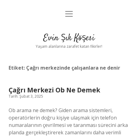
menüyü
Anasayfa
aç
Gizlilik Politikası
Evin Şık Köşesi
Yasal Uyarı
Yaşam alanlarına zarafet katan fikirler!
Hakkımızda
Etiket:
Çağrı merkezinde çalışanlara ne denir
Çağrı Merkezi Ob Ne Demek
Tarih: Şubat 3, 2025
Ob arama ne demek? Giden arama sistemleri,
operatörlerin doğru kişiye ulaşmak için telefon
numaralarının çevrilmesi ve taranması sürecini arka
planda gerçekleştirerek zamanlarını daha verimli