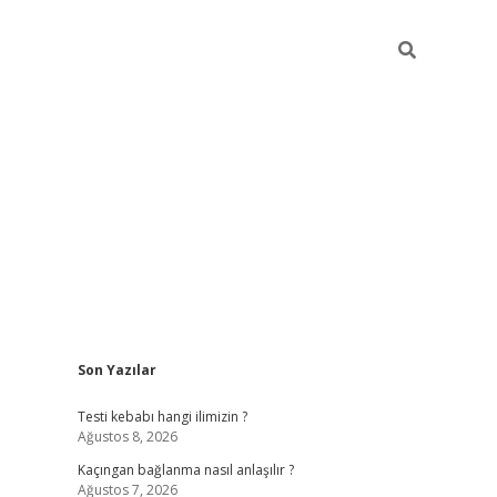
Sidebar
Son Yazılar
hiltonbet güncel
tulipbet giriş
Testi kebabı hangi ilimizin ?
Ağustos 8, 2026
Kaçıngan bağlanma nasıl anlaşılır ?
Ağustos 7, 2026