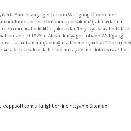
823 yılında Alman kimyager Johann Wolfgang Döbereiner
 tanındı. Kibrit mi önce bulundu çakmak mi? Çakmaklar mı
rden önce icat edildi! İlk çakmaklar 16. yüzyılda icat edildi ve
 çakmaklardan biri 1823’te Alman kimyager Johann Wolfgang
mbası olarak tanındı. Çakmağın adı neden çakmak? Türkçedek
ilir ve adı, çakmaklarda kullanılan taş kelimesinin mastar hali
e…
s://appsoft.com.tr
knight online
nttgame
Sitemap