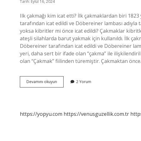
Tarih: Eylül 16, 2024
Ilk çakmağı kim icat etti? İlk çakmaklardan biri 1
tarafından icat edildi ve Döbereiner lambası adıyla
yoksa kibritler mi önce icat edildi? Çakmaklar kibritle
ateşli silahlarda barut yakmak için kullanıldı. İlk
Döbereiner tarafından icat edildi ve Döbereiner la
yeri, daha sert bir ifade olan “çakma” ile ilişkilendir
olan “Çakmak” fiilinden türemiştir. Çakmaktan önc
Çakmak
Devamını okuyun
2 Yorum
Ilk
Kim
Icat
Etti
https://yopyu.com
https://venusguzellik.com.tr
http