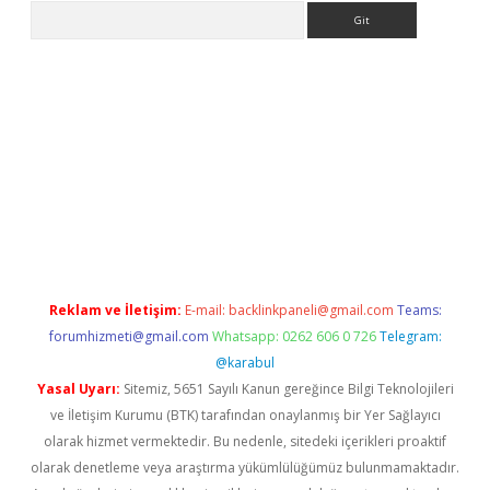
Arama
pbet giriş
Reklam ve İletişim:
E-mail:
backlinkpaneli@gmail.com
Teams:
forumhizmeti@gmail.com
Whatsapp: 0262 606 0 726
Telegram:
@karabul
Yasal Uyarı:
Sitemiz, 5651 Sayılı Kanun gereğince Bilgi Teknolojileri
ve İletişim Kurumu (BTK) tarafından onaylanmış bir Yer Sağlayıcı
olarak hizmet vermektedir. Bu nedenle, sitedeki içerikleri proaktif
olarak denetleme veya araştırma yükümlülüğümüz bulunmamaktadır.