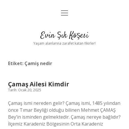
menüyü
Anasayfa
aç
Gizlilik Politikası
Evin Şık Köşesi
Yasal Uyarı
Yaşam alanlarına zarafet katan fikirler!
Hakkımızda
Etiket:
Çamiş nedir
Çamaş Ailesi Kimdir
Tarih: Ocak 20, 2025
Çamaş ismi nereden gelir? Çamaş ismi, 1485 yılından
önce Tımar Beyliği olduğu bilinen Mehmet ÇAMAŞ
Bey’in isminden gelmektedir. Çamaş nereye bağlıdır?
İlçemiz Karadeniz Bölgesinin Orta Karadeniz