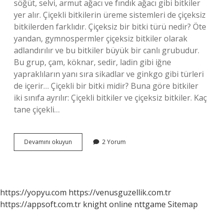
söğüt, selvi, armut ağacı ve fındık ağacı gibi bitkiler
yer alır. Çiçekli bitkilerin üreme sistemleri de çiçeksiz
bitkilerden farklıdır. Çiçeksiz bir bitki türü nedir? Öte
yandan, gymnospermler çiçeksiz bitkiler olarak
adlandırılır ve bu bitkiler büyük bir canlı grubudur.
Bu grup, çam, köknar, sedir, ladin gibi iğne
yapraklıların yanı sıra sikadlar ve ginkgo gibi türleri
de içerir… Çiçekli bir bitki midir? Buna göre bitkiler
iki sınıfa ayrılır: Çiçekli bitkiler ve çiçeksiz bitkiler. Kaç
tane çiçekli…
Çiçekli
Devamını okuyun
2 Yorum
Bir
Bitki
Türü
Nedir
https://yopyu.com
https://venusguzellik.com.tr
https://appsoft.com.tr
knight online
nttgame
Sitemap