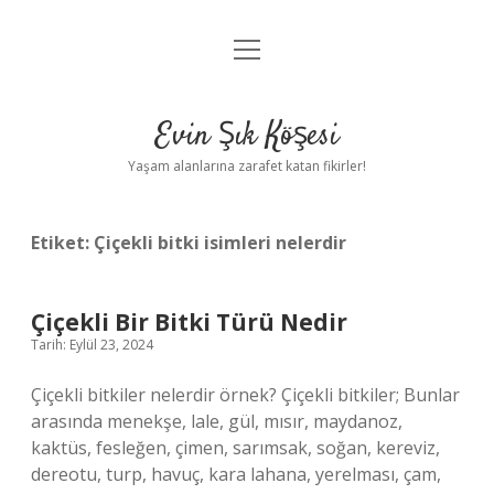
menüyü
Anasayfa
aç
Gizlilik Politikası
Evin Şık Köşesi
Yasal Uyarı
Yaşam alanlarına zarafet katan fikirler!
Hakkımızda
Etiket:
Çiçekli bitki isimleri nelerdir
Çiçekli Bir Bitki Türü Nedir
Tarih: Eylül 23, 2024
Çiçekli bitkiler nelerdir örnek? Çiçekli bitkiler; Bunlar
arasında menekşe, lale, gül, mısır, maydanoz,
kaktüs, fesleğen, çimen, sarımsak, soğan, kereviz,
dereotu, turp, havuç, kara lahana, yerelması, çam,