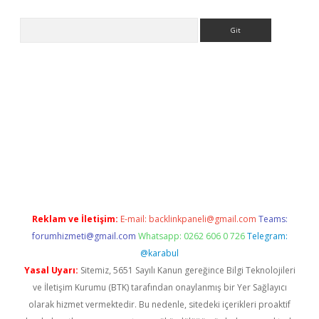
Arama
pbet giriş
Reklam ve İletişim:
E-mail:
backlinkpaneli@gmail.com
Teams:
forumhizmeti@gmail.com
Whatsapp: 0262 606 0 726
Telegram:
@karabul
Yasal Uyarı:
Sitemiz, 5651 Sayılı Kanun gereğince Bilgi Teknolojileri
ve İletişim Kurumu (BTK) tarafından onaylanmış bir Yer Sağlayıcı
olarak hizmet vermektedir. Bu nedenle, sitedeki içerikleri proaktif