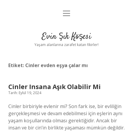
menüyü
Anasayfa
aç
Gizlilik Politikası
Evin Şık Köşesi
Yasal Uyarı
Yaşam alanlarına zarafet katan fikirler!
Hakkımızda
Etiket:
Cinler evden eşya çalar mı
Cinler Insana Aşık Olabilir Mi
Tarih: Eylül 19, 2024
Cinler birbiriyle evlenir mi? Son fark ise, bir evliliğin
gerçekleşmesi ve devam edebilmesi için eşlerin aynı
yaşam koşullarında olması gerektiğidir. Ancak bir
insan ve bir cin’in birlikte yaşaması mümkün değildir.