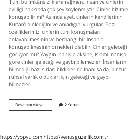
Tüm bu imkânsızlıklara rağmen, insan ve cinlerin
evliliği hakkında çok şey söylenmiştir. Cinler bizimle
konuşabilir mi? Aslında ayet, cinlerin kendilerinin
Kur’an’ı dinlediğini ve anladığını vurgular. Bazı
özelliklerimiz, cinlerin tüm konuşmaları
anlayabilmesinin ve herhangi bir insanla
konuşabilmesinin örnekleri olabilir. Cinler geleceği
görüyor mu? Yaygın inanışın aksine, İslami inanışa
göre cinler geleceği ve gaybı bilemezler. İnsanların
bilmediği bazı sırları bildiklerine inanılsa da, bir tür
ruhsal varlık oldukları için geleceği ve gaybı
bilmezler.…
Cinler
Devamını okuyun
2 Yorum
Insana
Aşık
Olabilir
Mi
https://yopyu.com
https://venusguzellik.com.tr