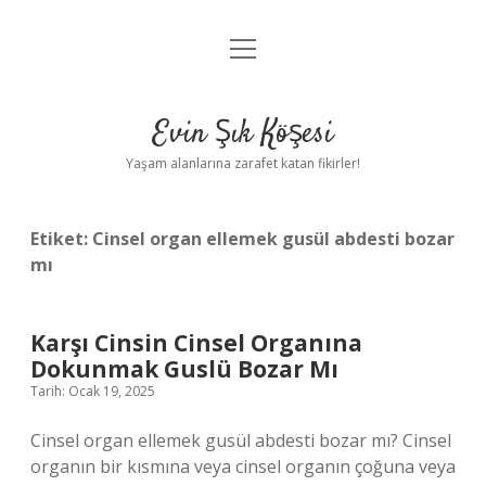
menüyü
Anasayfa
aç
Gizlilik Politikası
Evin Şık Köşesi
Yasal Uyarı
Yaşam alanlarına zarafet katan fikirler!
Hakkımızda
Etiket:
Cinsel organ ellemek gusül abdesti bozar
mı
Karşı Cinsin Cinsel Organına
Dokunmak Guslü Bozar Mı
Tarih: Ocak 19, 2025
Cinsel organ ellemek gusül abdesti bozar mı? Cinsel
organın bir kısmına veya cinsel organın çoğuna veya