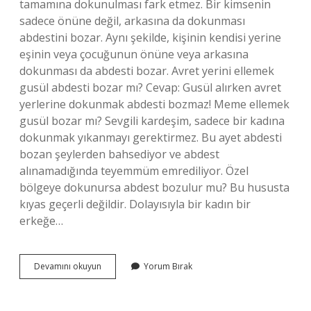
tamamına dokunulması fark etmez. Bir kimsenin
sadece önüne değil, arkasına da dokunması
abdestini bozar. Aynı şekilde, kişinin kendisi yerine
eşinin veya çocuğunun önüne veya arkasına
dokunması da abdesti bozar. Avret yerini ellemek
gusül abdesti bozar mı? Cevap: Gusül alırken avret
yerlerine dokunmak abdesti bozmaz! Meme ellemek
gusül bozar mı? Sevgili kardeşim, sadece bir kadına
dokunmak yıkanmayı gerektirmez. Bu ayet abdesti
bozan şeylerden bahsediyor ve abdest
alınamadığında teyemmüm emrediliyor. Özel
bölgeye dokunursa abdest bozulur mu? Bu hususta
kıyas geçerli değildir. Dolayısıyla bir kadın bir
erkeğe…
Karşı
Devamını okuyun
Yorum Bırak
Cinsin
Cinsel
Organına