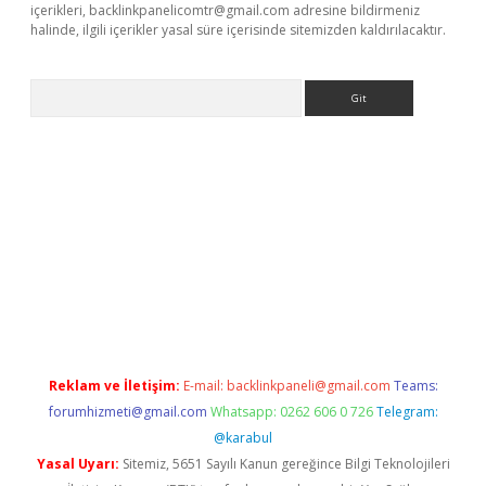
içerikleri,
backlinkpanelicomtr@gmail.com
adresine bildirmeniz
halinde, ilgili içerikler yasal süre içerisinde sitemizden kaldırılacaktır.
Arama
pbet giriş
Reklam ve İletişim:
E-mail:
backlinkpaneli@gmail.com
Teams:
forumhizmeti@gmail.com
Whatsapp: 0262 606 0 726
Telegram:
@karabul
Yasal Uyarı:
Sitemiz, 5651 Sayılı Kanun gereğince Bilgi Teknolojileri