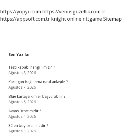
Dokunmak
Guslü
https://yopyu.com
https://venusguzellik.com.tr
Bozar
https://appsoft.com.tr
knight online
nttgame
Sitemap
Mı
Sidebar
Son Yazılar
Testi kebabı hangi ilimizin ?
Ağustos 8, 2026
Kaçıngan bağlanma nasıl anlaşılır ?
Ağustos 7, 2026
Blue kartaya kimler başvurabilir ?
Ağustos 6, 2026
Avans ücret midir ?
Ağustos 4, 2026
32 en boy oranı nedir ?
Ağustos 3, 2026