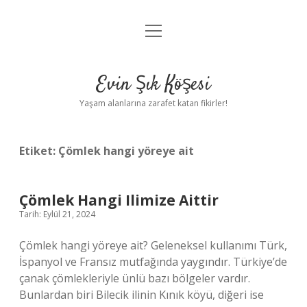
menüyü
Anasayfa
aç
Gizlilik Politikası
Evin Şık Köşesi
Yasal Uyarı
Yaşam alanlarına zarafet katan fikirler!
Hakkımızda
Etiket:
Çömlek hangi yöreye ait
Çömlek Hangi Ilimize Aittir
Tarih: Eylül 21, 2024
Çömlek hangi yöreye ait? Geleneksel kullanımı Türk,
İspanyol ve Fransız mutfağında yaygındır. Türkiye’de
çanak çömlekleriyle ünlü bazı bölgeler vardır.
Bunlardan biri Bilecik ilinin Kınık köyü, diğeri ise