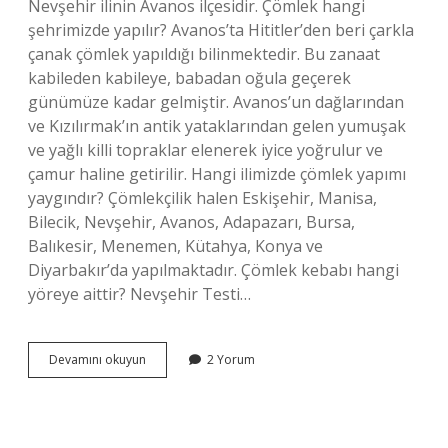
Nevşehir ilinin Avanos ilçesidir. Çömlek hangi
şehrimizde yapılır? Avanos’ta Hititler’den beri çarkla
çanak çömlek yapıldığı bilinmektedir. Bu zanaat
kabileden kabileye, babadan oğula geçerek
günümüze kadar gelmiştir. Avanos’un dağlarından
ve Kızılırmak’ın antik yataklarından gelen yumuşak
ve yağlı killi topraklar elenerek iyice yoğrulur ve
çamur haline getirilir. Hangi ilimizde çömlek yapımı
yaygındır? Çömlekçilik halen Eskişehir, Manisa,
Bilecik, Nevşehir, Avanos, Adapazarı, Bursa,
Balıkesir, Menemen, Kütahya, Konya ve
Diyarbakır’da yapılmaktadır. Çömlek kebabı hangi
yöreye aittir? Nevşehir Testi…
Çömlek
Devamını okuyun
2 Yorum
Hangi
Ilimize
Aittir