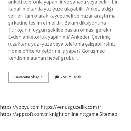
anketi telefonla yapabilir ve sahada veya belirli bir
kapalı mekanda yüz yüze ulaşabilir. Anket, aldığı
verileri tam olarak kaydetmeli ve pazar araştırma
şirketine teslim etmelidir. Bakım diksiyonuna
Türkçe’nin uygun şekilde baskın olması gerekir.
Evden anketörlük yapılır mı? Anketler; Çevrimiçi
(uzaktan), yüz -yüze veya telefonla çalışabilirsiniz.
Home office Anketör ne iş yapar? Görüşmeci
kendisine atanan hedef grubu…
Anketör
Devamını okuyun
Yorum Bırak
Nasıl
Bir
Iş
https://yopyu.com
https://venusguzellik.com.tr
https://appsoft.com.tr
knight online
nttgame
Sitemap