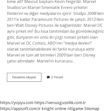
kime ait? Mevcut başkanı Kevin Feige’dir. Marvel
Studios’un Marvel Sinematik Evreni şirketin
filmlerini ve diğer medyalarını içerir. Stüdyo 2008’den
2011’e kadar Paramount Pictures ile çalıştı. 2012’den
beri Walt Disney Pictures ile bağlantılıdır. Marvel DC
aynı şirket mi? Bu kısa tanıtımdan da görebileceğiniz
gibi, dünyanın en ünlü iki çizgi roman şirketi olan
Marvel ve DC Comics, ABD’nin “medya devleri”
olarak tanımlanabilecek iki farklı kuruluşa aittir.
Marvel ve tüm alt birimleri 2009’dan beri Disney
çatısı altındadır. Marvel’ın kurucusu…
Marvel
Devamını okuyun
2 Yorum
Hangi
Firmaya
Ait
https://yopyu.com
https://venusguzellik.com.tr
https://appsoft.com.tr
knight online
nttgame
Sitemap