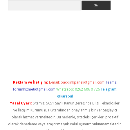
Arama
pbet giriş
Reklam ve İletişim:
E-mail:
backlinkpaneli@gmail.com
Teams:
forumhizmeti@gmail.com
Whatsapp: 0262 606 0 726
Telegram:
@karabul
Yasal Uyarı:
Sitemiz, 5651 Sayılı Kanun gereğince Bilgi Teknolojileri
ve İletişim Kurumu (BTK) tarafından onaylanmış bir Yer Sağlayıcı
olarak hizmet vermektedir. Bu nedenle, sitedeki içerikleri proaktif
olarak denetleme veya araştırma yükümlülüğümüz bulunmamaktadır.