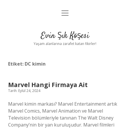
menüyü
Anasayfa
aç
Gizlilik Politikası
Evin Şık Köşesi
Yasal Uyarı
Yaşam alanlarına zarafet katan fikirler!
Hakkımızda
Etiket:
DC kimin
Marvel Hangi Firmaya Ait
Tarih: Eylül 24, 2024
Marvel kimin markası? Marvel Entertainment artık
Marvel Comics, Marvel Animation ve Marvel
Television bölümleriyle tanınan The Walt Disney
Company’nin bir yan kuruluşudur. Marvel filmleri