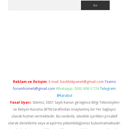
Arama
pbet giriş
Reklam ve İletişim:
E-mail:
backlinkpaneli@gmail.com
Teams:
forumhizmeti@gmail.com
Whatsapp: 0262 606 0 726
Telegram:
@karabul
Yasal Uyarı:
Sitemiz, 5651 Sayılı Kanun gereğince Bilgi Teknolojileri
ve İletişim Kurumu (BTK) tarafından onaylanmış bir Yer Sağlayıcı
olarak hizmet vermektedir. Bu nedenle, sitedeki içerikleri proaktif
olarak denetleme veya araştırma yükümlülüğümüz bulunmamaktadır.