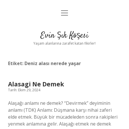
menüyü
Anasayfa
aç
Gizlilik Politikası
Evin Şık Köşesi
Yasal Uyarı
Yaşam alanlarına zarafet katan fikirler!
Hakkımızda
Etiket:
Deniz alası nerede yaşar
Alasagi Ne Demek
Tarih: Ekim 29, 2024
Alaşağı anlamı ne demek? “Devirmek” deyiminin
anlamı (TDK) Anlamı: Düşmana karşı nihai zaferi
elde etmek. Büyük bir mücadeleden sonra rakipleri
yenmek anlamına gelir. Alaşağı etmek ne demek