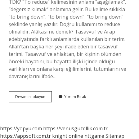
TDK? “To reduce” kelimesinin anlamı “aşağılamak”,
“değersiz kılmak” anlamına gelir. Bu kelime sıklıkla
“to bring down”, “to bring down”, “to bring down”
şeklinde yanlış yazılır. Doğru kullanımı to reduce
olmalıdır. Alâkası ne demek? Tasavvuf ve Arap
edebiyatında farklı anlamlarda kullanılan bir terim.
Allah’tan başka her şeyi ifade eden bir tasavvuf
terimi. Tasavvuf ve ahlaktan, bir kişinin ölümden
önceki hayatını, bu hayatta ilişki içinde olduğu
varlıkları ve onlara karşı eğilimlerini, tutumlarını ve
davranışlarını ifade…
Alasagi
Devamını okuyun
Yorum Bırak
Ne
Demek
https://yopyu.com
https://venusguzellik.com.tr
https://appsoft.com.tr
knight online
nttgame
Sitemap