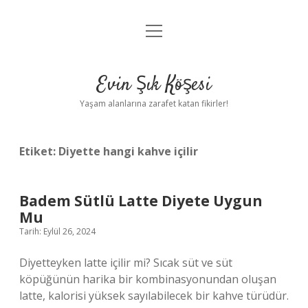
menüyü
Anasayfa
aç
Gizlilik Politikası
Evin Şık Köşesi
Yasal Uyarı
Yaşam alanlarına zarafet katan fikirler!
Hakkımızda
Etiket:
Diyette hangi kahve içilir
Badem Sütlü Latte Diyete Uygun
Mu
Tarih: Eylül 26, 2024
Diyetteyken latte içilir mi? Sıcak süt ve süt
köpüğünün harika bir kombinasyonundan oluşan
latte, kalorisi yüksek sayılabilecek bir kahve türüdür.