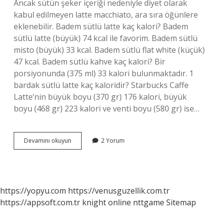
Ancak sütün şeker içeriği nedeniyle diyet olarak
kabul edilmeyen latte macchiato, ara sıra öğünlere
eklenebilir. Badem sütlü latte kaç kalori? Badem
sütlü latte (büyük) 74 kcal ile favorim. Badem sütlü
misto (büyük) 33 kcal. Badem sütlü flat white (küçük)
47 kcal. Badem sütlü kahve kaç kalori? Bir
porsiyonunda (375 ml) 33 kalori bulunmaktadır. 1
bardak sütlü latte kaç kaloridir? Starbucks Caffe
Latte’nin büyük boyu (370 gr) 176 kalori, büyük
boyu (468 gr) 223 kalori ve venti boyu (580 gr) ise…
Badem
Devamını okuyun
2 Yorum
Sütlü
Latte
Diyete
Uygun
Mu
https://yopyu.com
https://venusguzellik.com.tr
https://appsoft.com.tr
knight online
nttgame
Sitemap