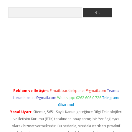
Arama
ipbet giriş
Reklam ve İletişim:
E-mail:
backlinkpaneli@gmail.com
Teams:
forumhizmeti@gmail.com
Whatsapp: 0262 606 0 726
Telegram:
@karabul
Yasal Uyarı:
Sitemiz, 5651 Sayılı Kanun gereğince Bilgi Teknolojileri
ve İletişim Kurumu (BTK) tarafından onaylanmış bir Yer Sağlayıcı
olarak hizmet vermektedir. Bu nedenle, sitedeki içerikleri proaktif