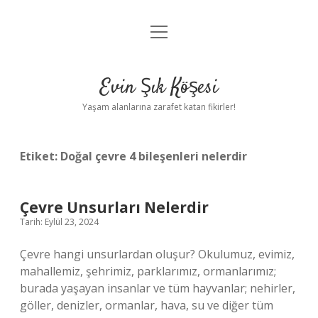
menüyü
Anasayfa
aç
Gizlilik Politikası
Evin Şık Köşesi
Yasal Uyarı
Yaşam alanlarına zarafet katan fikirler!
Hakkımızda
Etiket:
Doğal çevre 4 bileşenleri nelerdir
Çevre Unsurları Nelerdir
Tarih: Eylül 23, 2024
Çevre hangi unsurlardan oluşur? Okulumuz, evimiz,
mahallemiz, şehrimiz, parklarımız, ormanlarımız;
burada yaşayan insanlar ve tüm hayvanlar; nehirler,
göller, denizler, ormanlar, hava, su ve diğer tüm