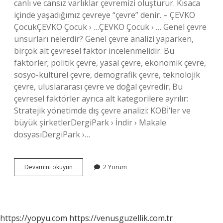
canlı ve cansız varlıklar çevremizi oluşturur. Kısaca
içinde yaşadığımız çevreye “çevre” denir. – ÇEVKO
ÇocukÇEVKO Çocuk › …ÇEVKO Çocuk › … Genel çevre
unsurları nelerdir? Genel çevre analizi yaparken,
birçok alt çevresel faktör incelenmelidir. Bu
faktörler; politik çevre, yasal çevre, ekonomik çevre,
sosyo-kültürel çevre, demografik çevre, teknolojik
çevre, uluslararası çevre ve doğal çevredir. Bu
çevresel faktörler ayrıca alt kategorilere ayrılır:
Stratejik yönetimde dış çevre analizi: KOBİ’ler ve
büyük şirketlerDergiPark › İndir › Makale
dosyasıDergiPark ›…
Çevre
Devamını okuyun
2 Yorum
Unsurları
Nelerdir
https://yopyu.com
https://venusguzellik.com.tr