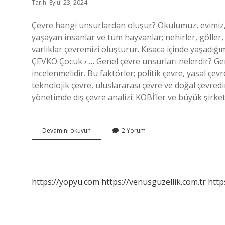
Tarih: Eylül 23, 2024
Çevre hangi unsurlardan oluşur? Okulumuz, evimiz,
yaşayan insanlar ve tüm hayvanlar; nehirler, göller,
varlıklar çevremizi oluşturur. Kısaca içinde yaşadı
ÇEVKO Çocuk › … Genel çevre unsurları nelerdir? Gen
incelenmelidir. Bu faktörler; politik çevre, yasal ç
teknolojik çevre, uluslararası çevre ve doğal çevredir.
yönetimde dış çevre analizi: KOBİ’ler ve büyük şirke
Çevre
Devamını okuyun
2 Yorum
Unsurları
Nelerdir
https://yopyu.com
https://venusguzellik.com.tr
http