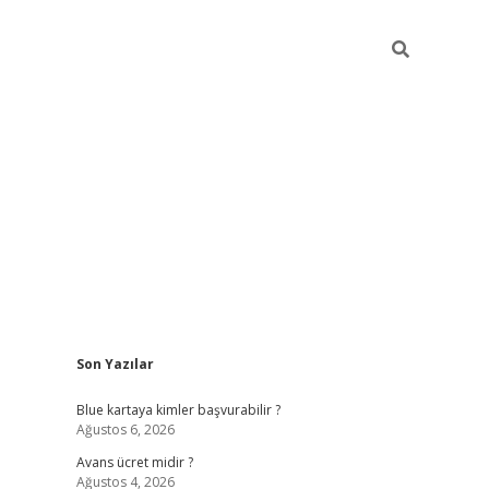
Sidebar
Son Yazılar
hiltonbet güncel
tulipbet giri
Blue kartaya kimler başvurabilir ?
Ağustos 6, 2026
Avans ücret midir ?
Ağustos 4, 2026