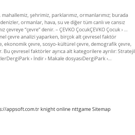
 mahallemiz, şehrimiz, parklarımız, ormanlarımız; burada
 denizler, ormanlar, hava, su ve diğer tüm canlı ve cansız
ğımız çevreye “çevre” denir. – ÇEVKO ÇocukÇEVKO Çocuk › …
el çevre analizi yaparken, birçok alt çevresel faktör
evre, ekonomik çevre, sosyo-kültürel çevre, demografik çevre,
 Bu çevresel faktörler ayrıca alt kategorilere ayrılır: Strateji
tlerDergiPark › İndir › Makale dosyasıDergiPark ›…
s://appsoft.com.tr
knight online
nttgame
Sitemap