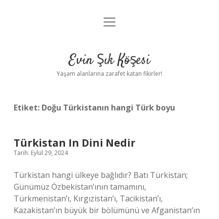
menüyü
Anasayfa
aç
Gizlilik Politikası
Evin Şık Köşesi
Yasal Uyarı
Yaşam alanlarına zarafet katan fikirler!
Hakkımızda
Etiket:
Doğu Türkistanın hangi Türk boyu
Türkistan In Dini Nedir
Tarih: Eylül 29, 2024
Türkistan hangi ülkeye bağlıdır? Batı Türkistan;
Günümüz Özbekistan’ının tamamını,
Türkmenistan’ı, Kırgızistan’ı, Tacikistan’ı,
Kazakistan’ın büyük bir bölümünü ve Afganistan’ın