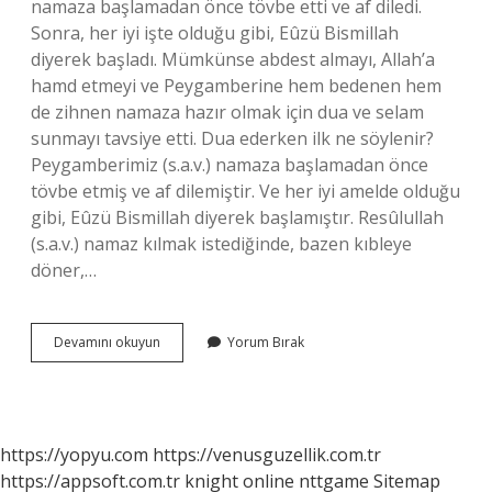
namaza başlamadan önce tövbe etti ve af diledi.
Sonra, her iyi işte olduğu gibi, Eûzü Bismillah
diyerek başladı. Mümkünse abdest almayı, Allah’a
hamd etmeyi ve Peygamberine hem bedenen hem
de zihnen namaza hazır olmak için dua ve selam
sunmayı tavsiye etti. Dua ederken ilk ne söylenir?
Peygamberimiz (s.a.v.) namaza başlamadan önce
tövbe etmiş ve af dilemiştir. Ve her iyi amelde olduğu
gibi, Eûzü Bismillah diyerek başlamıştır. Resûlullah
(s.a.v.) namaz kılmak istediğinde, bazen kıbleye
döner,…
Dua
Devamını okuyun
Yorum Bırak
Ederken
Nasıl
Başlanmalı
https://yopyu.com
https://venusguzellik.com.tr
https://appsoft.com.tr
knight online
nttgame
Sitemap