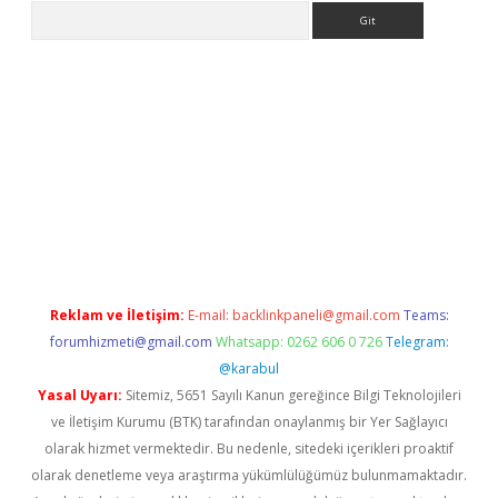
Arama
pbet giriş
Reklam ve İletişim:
E-mail:
backlinkpaneli@gmail.com
Teams:
forumhizmeti@gmail.com
Whatsapp: 0262 606 0 726
Telegram:
@karabul
Yasal Uyarı:
Sitemiz, 5651 Sayılı Kanun gereğince Bilgi Teknolojileri
ve İletişim Kurumu (BTK) tarafından onaylanmış bir Yer Sağlayıcı
olarak hizmet vermektedir. Bu nedenle, sitedeki içerikleri proaktif
olarak denetleme veya araştırma yükümlülüğümüz bulunmamaktadır.