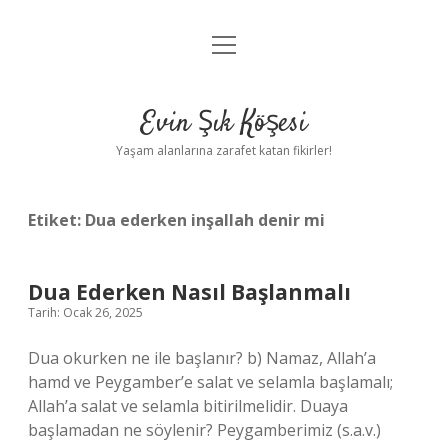
menüyü
Anasayfa
aç
Gizlilik Politikası
Evin Şık Köşesi
Yasal Uyarı
Yaşam alanlarına zarafet katan fikirler!
Hakkımızda
Etiket:
Dua ederken inşallah denir mi
Dua Ederken Nasıl Başlanmalı
Tarih: Ocak 26, 2025
Dua okurken ne ile başlanır? b) Namaz, Allah’a
hamd ve Peygamber’e salat ve selamla başlamalı;
Allah’a salat ve selamla bitirilmelidir. Duaya
başlamadan ne söylenir? Peygamberimiz (s.a.v.)