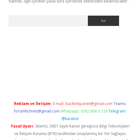
halinde, ilgili içerikler yasal süre içerisinde sitemizden kaldırılacaktır.
Arama
pbet giriş
Reklam ve İletişim:
E-mail:
backlinkpaneli@gmail.com
Teams:
forumhizmeti@gmail.com
Whatsapp: 0262 606 0 726
Telegram:
@karabul
Yasal Uyarı:
Sitemiz, 5651 Sayılı Kanun gereğince Bilgi Teknolojileri
ve İletişim Kurumu (BTK) tarafından onaylanmış bir Yer Sağlayıcı