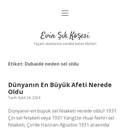
menüyü
Anasayfa
aç
Gizlilik Politikası
Evin Şık Köşesi
Yasal Uyarı
Yaşam alanlarına zarafet katan fikirler!
Hakkımızda
Etiket:
Dubaide neden sel oldu
Dünyanın En Büyük Afeti Nerede
Oldu
Tarih: Eylül 24, 2024
Dünyanın en büyük sel felaketi nerede oldu? 1931
Çin sel felaketi veya 1931 Yangtze-Huai Nehri sel
felaketi, Çin’de Haziran-Ağustos 1931 arasında