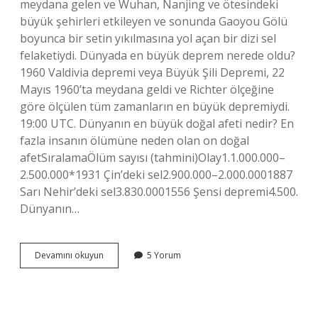
meydana gelen ve Wuhan, Nanjing ve ötesindeki
büyük şehirleri etkileyen ve sonunda Gaoyou Gölü
boyunca bir setin yıkılmasına yol açan bir dizi sel
felaketiydi. Dünyada en büyük deprem nerede oldu?
1960 Valdivia depremi veya Büyük Şili Depremi, 22
Mayıs 1960’ta meydana geldi ve Richter ölçeğine
göre ölçülen tüm zamanların en büyük depremiydi.
19:00 UTC. Dünyanın en büyük doğal afeti nedir? En
fazla insanın ölümüne neden olan on doğal
afetSıralamaÖlüm sayısı (tahmini)Olay1.1.000.000–
2.500.000*1931 Çin’deki sel2.900.000–2.000.0001887
Sarı Nehir’deki sel3.830.0001556 Şensi depremi4.500.
Dünyanın…
Dünyanın
Devamını okuyun
5 Yorum
En
Büyük
Afeti
Nerede