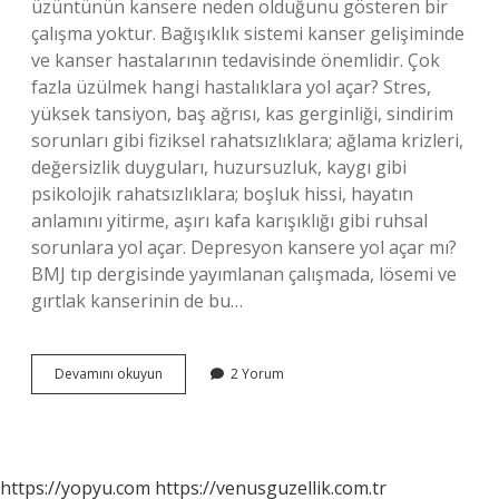
üzüntünün kansere neden olduğunu gösteren bir
çalışma yoktur. Bağışıklık sistemi kanser gelişiminde
ve kanser hastalarının tedavisinde önemlidir. Çok
fazla üzülmek hangi hastalıklara yol açar? Stres,
yüksek tansiyon, baş ağrısı, kas gerginliği, sindirim
sorunları gibi fiziksel rahatsızlıklara; ağlama krizleri,
değersizlik duyguları, huzursuzluk, kaygı gibi
psikolojik rahatsızlıklara; boşluk hissi, hayatın
anlamını yitirme, aşırı kafa karışıklığı gibi ruhsal
sorunlara yol açar. Depresyon kansere yol açar mı?
BMJ tıp dergisinde yayımlanan çalışmada, lösemi ve
gırtlak kanserinin de bu…
Stres
Devamını okuyun
2 Yorum
Hangi
Kansere
Yol
Açar
https://yopyu.com
https://venusguzellik.com.tr