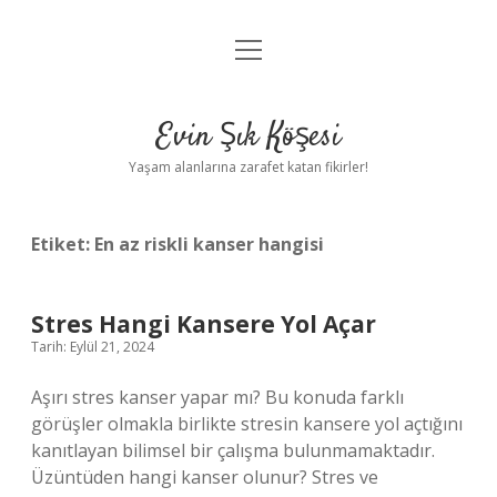
menüyü
Anasayfa
aç
Gizlilik Politikası
Evin Şık Köşesi
Yasal Uyarı
Yaşam alanlarına zarafet katan fikirler!
Hakkımızda
Etiket:
En az riskli kanser hangisi
Stres Hangi Kansere Yol Açar
Tarih: Eylül 21, 2024
Aşırı stres kanser yapar mı? Bu konuda farklı
görüşler olmakla birlikte stresin kansere yol açtığını
kanıtlayan bilimsel bir çalışma bulunmamaktadır.
Üzüntüden hangi kanser olunur? Stres ve