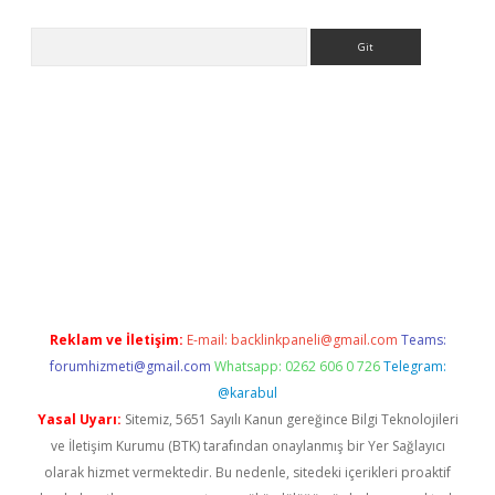
Arama
pbet giriş
Reklam ve İletişim:
E-mail:
backlinkpaneli@gmail.com
Teams:
forumhizmeti@gmail.com
Whatsapp: 0262 606 0 726
Telegram:
@karabul
Yasal Uyarı:
Sitemiz, 5651 Sayılı Kanun gereğince Bilgi Teknolojileri
ve İletişim Kurumu (BTK) tarafından onaylanmış bir Yer Sağlayıcı
olarak hizmet vermektedir. Bu nedenle, sitedeki içerikleri proaktif