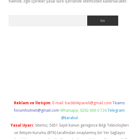
halinde, ilgili içerikler yasal süre içerisinde sitemizden kaldırılacaktır.
Arama
pbet giriş
Reklam ve İletişim:
E-mail:
backlinkpaneli@gmail.com
Teams:
forumhizmeti@gmail.com
Whatsapp: 0262 606 0 726
Telegram:
@karabul
Yasal Uyarı:
Sitemiz, 5651 Sayılı Kanun gereğince Bilgi Teknolojileri
ve İletişim Kurumu (BTK) tarafından onaylanmış bir Yer Sağlayıcı