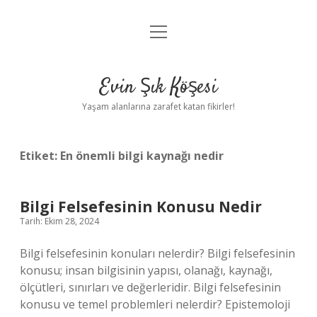
menüyü
Anasayfa
aç
Gizlilik Politikası
Evin Şık Köşesi
Yasal Uyarı
Yaşam alanlarına zarafet katan fikirler!
Hakkımızda
Etiket:
En önemli bilgi kaynağı nedir
Bilgi Felsefesinin Konusu Nedir
Tarih: Ekim 28, 2024
Bilgi felsefesinin konuları nelerdir? Bilgi felsefesinin
konusu; insan bilgisinin yapısı, olanağı, kaynağı,
ölçütleri, sınırları ve değerleridir. Bilgi felsefesinin
konusu ve temel problemleri nelerdir? Epistemoloji