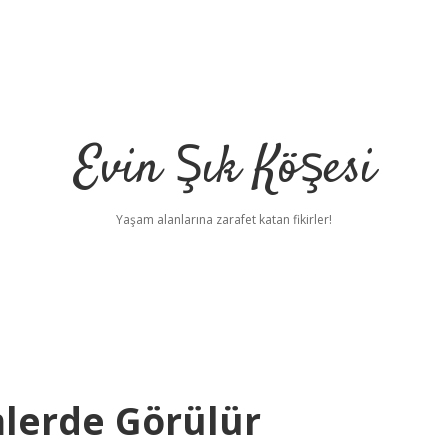
Evin Şık Köşesi
Yaşam alanlarına zarafet katan fikirler!
mlerde Görülür