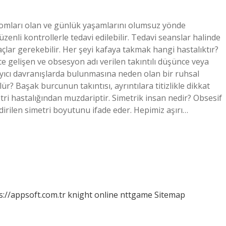
tomları olan ve günlük yaşamlarını olumsuz yönde
düzenli kontrollerle tedavi edilebilir. Tedavi seanslar halinde
açlar gerekebilir. Her şeyi kafaya takmak hangi hastalıktır?
e gelişen ve obsesyon adı verilen takıntılı düşünce veya
ayıcı davranışlarda bulunmasına neden olan bir ruhsal
r? Başak burcunun takıntısı, ayrıntılara titizlikle dikkat
etri hastalığından muzdariptir. Simetrik insan nedir? Obsesif
irilen simetri boyutunu ifade eder. Hepimiz aşırı…
s://appsoft.com.tr
knight online
nttgame
Sitemap