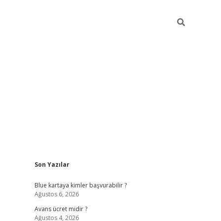
Sidebar
Son Yazılar
hiltonbet güncel
tulipbet giri
Blue kartaya kimler başvurabilir ?
Ağustos 6, 2026
Avans ücret midir ?
Ağustos 4, 2026