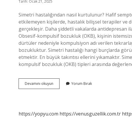
Tarih: Ocak 21, 2025
Simetri hastalığından nasıl kurtulunur? Hafif semp
etkilemeyen kişilerde, hastalık bilişsel terapiler ve 
gerçekleşir. Daha şiddetli vakalarda antidepresan il
Obsesif-kompulsif bozukluk (OKB), kişinin istemsizc
dürtüler nedeniyle kompulsiyon adı verilen tekrarl
bozukluktur. Simetri hastalığı hangi burçlarda görülü
etmektir. En büyük takıntısı ellerini yıkamaktır. Sim
kompulsif bozukluk (OKB) tipleri arasında değerlend
Simetri
Devamını okuyun
Yorum Bırak
Hastalığı
Kimlerde
Görülür
https://yopyu.com
https://venusguzellik.com.tr
http