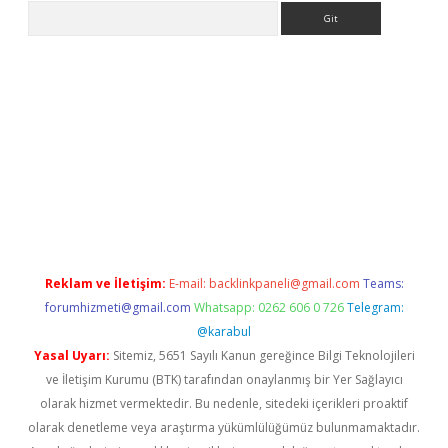
Arama
ipbet giriş
Reklam ve İletişim:
E-mail:
backlinkpaneli@gmail.com
Teams:
forumhizmeti@gmail.com
Whatsapp: 0262 606 0 726
Telegram:
@karabul
Yasal Uyarı:
Sitemiz, 5651 Sayılı Kanun gereğince Bilgi Teknolojileri
ve İletişim Kurumu (BTK) tarafından onaylanmış bir Yer Sağlayıcı
olarak hizmet vermektedir. Bu nedenle, sitedeki içerikleri proaktif
olarak denetleme veya araştırma yükümlülüğümüz bulunmamaktadır.