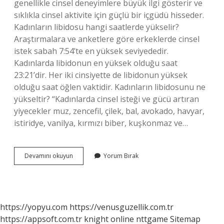
genellikle cinsel deneyimlere büyük ilgi gösterir ve
sıklıkla cinsel aktivite için güçlü bir içgüdü hisseder.
Kadınların libidosu hangi saatlerde yükselir?
Araştırmalara ve anketlere göre erkeklerde cinsel
istek sabah 7:54’te en yüksek seviyededir.
Kadınlarda libidonun en yüksek olduğu saat
23:21’dir. Her iki cinsiyette de libidonun yüksek
olduğu saat öğlen vaktidir. Kadınların libidosunu ne
yükseltir? “Kadınlarda cinsel isteği ve gücü artıran
yiyecekler muz, zencefil, çilek, bal, avokado, havyar,
istiridye, vanilya, kırmızı biber, kuşkonmaz ve…
Libidosu
Devamını okuyun
Yorum Bırak
Yüksek
Kadın
Ne
Yapar
https://yopyu.com
https://venusguzellik.com.tr
https://appsoft.com.tr
knight online
nttgame
Sitemap